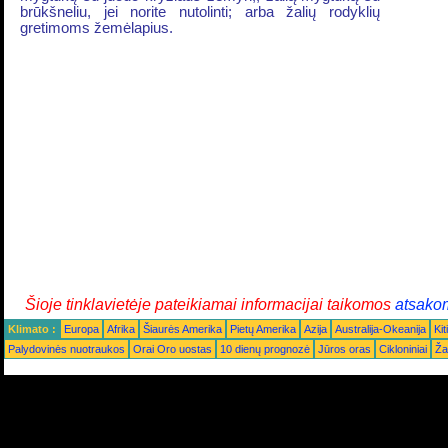
brūkšneliu, jei norite nutolinti; arba žalių rodyklių
gretimoms žemėlapius.
Šioje tinklavietėje pateikiamai informacijai taikomos
atsako
Klimato :
Europa
Afrika
Šiaurės Amerika
Pietų Amerika
Azija
Australija-Okeanija
Kiti
Palydovinės nuotraukos
Orai Oro uostas
10 dienų prognozė
Jūros oras
Cikloniniai
Ža