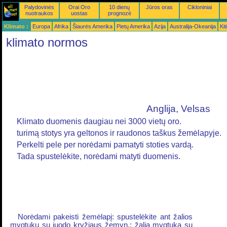
Palydovinės
Orai Oro
10 dienų
Jūros oras
Cikloniniai
nuotraukos
uostas
prognozė
Klimato :
Europa
Afrika
Šiaurės Amerika
Pietų Amerika
Azija
Australija-Okeanija
Kiti
klimato normos
Anglija, Velsas
Klimato duomenis daugiau nei 3000 vietų oro.
turimą stotys yra geltonos ir raudonos taškus žemėlapyje.
Perkelti pele per norėdami pamatyti stoties vardą.
Tada spustelėkite, norėdami matyti duomenis.
Norėdami pakeisti žemėlapį: spustelėkite ant žalios
mygtukų su juodo kryžiaus žemyn,; žalią mygtuką su