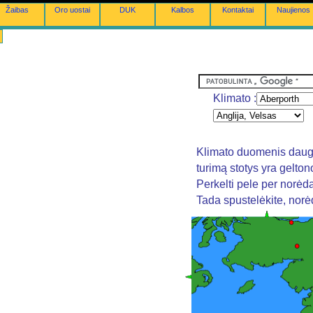
Žaibas
Oro uostai
DUK
Kalbos
Kontaktai
Naujienos
Klimato :
Klimato duomenis daugi
turimą stotys yra gelto
Perkelti pele per norėd
Tada spustelėkite, nor