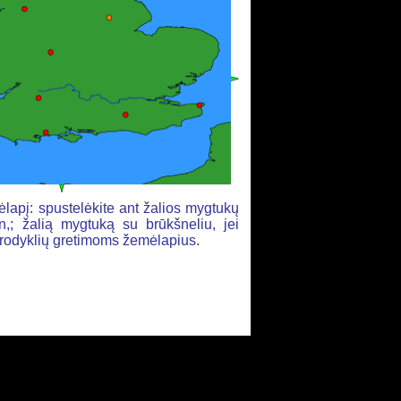
lapį: spustelėkite ant žalios mygtukų
,; žalią mygtuką su brūkšneliu, jei
ių rodyklių gretimoms žemėlapius.