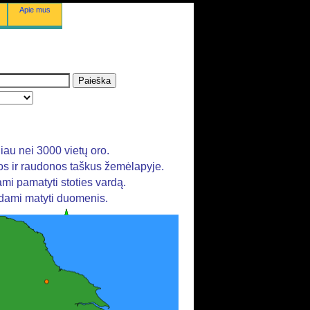
Apie mus
au nei 3000 vietų oro.
nos ir raudonos taškus žemėlapyje.
ami pamatyti stoties vardą.
ėdami matyti duomenis.