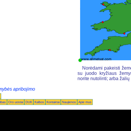
Norėdami pakeisti žemė
su juodo kryžiaus žemyn
norite nutolinti; arba žal
mybės apribojimo
ibas
Oro uostai
DUK
Kalbos
Kontaktai
Naujienos
Apie mus