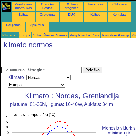
Palydovinės
Orai Oro
10 dienų
Jūros oras
Cikloniniai
nuotraukos
uostas
prognozė
Žaibas
Oro uostai
DUK
Kalbos
Kontaktai
Naujienos
Apie mus
Klimato :
Europa
Afrika
Šiaurės Amerika
Pietų Amerika
Azija
Australija-Okeanija
Kiti
klimato normos
Klimato :
Klimato : Nordas, Grenlandija
platuma: 81-36N, ilguma: 16-40W, Aukštis: 34 m
Mėnesio vidurkis
minimalių ir