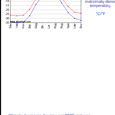
maksimalių dieno
temperatūrų.
°C/°F