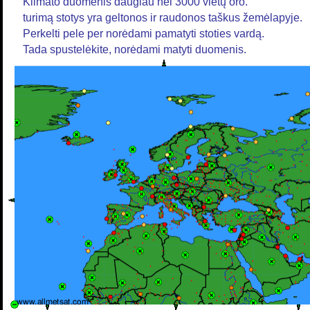
Klimato duomenis daugiau nei 3000 vietų oro.
turimą stotys yra geltonos ir raudonos taškus žemėlapyje.
Perkelti pele per norėdami pamatyti stoties vardą.
Tada spustelėkite, norėdami matyti duomenis.