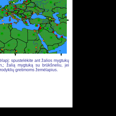
lapį: spustelėkite ant žalios mygtukų
,; žalią mygtuką su brūkšneliu, jei
ių rodyklių gretimoms žemėlapius.