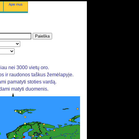
Apie mus
au nei 3000 vietų oro.
nos ir raudonos taškus žemėlapyje.
ami pamatyti stoties vardą.
ėdami matyti duomenis.