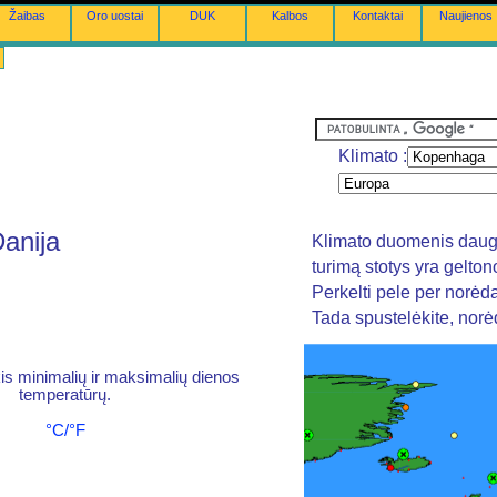
Žaibas
Oro uostai
DUK
Kalbos
Kontaktai
Naujienos
Klimato :
anija
Klimato duomenis daugi
turimą stotys yra gelto
Perkelti pele per norėd
Tada spustelėkite, nor
is minimalių ir maksimalių dienos
temperatūrų.
°C/°F