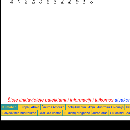
Šioje tinklavietėje pateikiamai informacijai taikomos
atsako
Klimato :
Europa
Afrika
Šiaurės Amerika
Pietų Amerika
Azija
Australija-Okeanija
Kiti
Palydovinės nuotraukos
Orai Oro uostas
10 dienų prognozė
Jūros oras
Cikloniniai
Ža