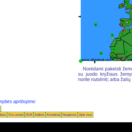
Norėdami pakeisti žemė
su juodo kryžiaus žemyn
norite nutolinti; arba žal
mybės apribojimo
ibas
Oro uostai
DUK
Kalbos
Kontaktai
Naujienos
Apie mus