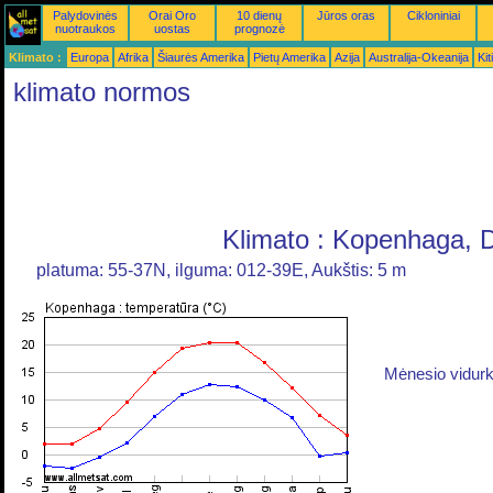
Palydovinės
Orai Oro
10 dienų
Jūros oras
Cikloniniai
nuotraukos
uostas
prognozė
Klimato :
Europa
Afrika
Šiaurės Amerika
Pietų Amerika
Azija
Australija-Okeanija
Kiti
klimato normos
Klimato : Kopenhaga, D
platuma: 55-37N, ilguma: 012-39E, Aukštis: 5 m
Mėnesio vidurk