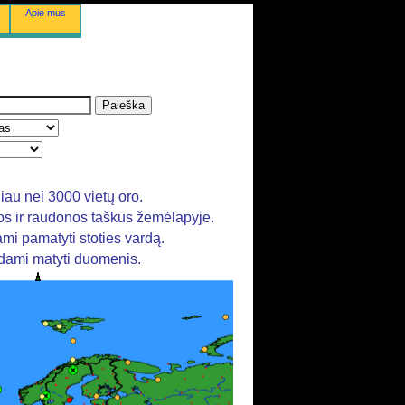
Apie mus
au nei 3000 vietų oro.
nos ir raudonos taškus žemėlapyje.
ami pamatyti stoties vardą.
ėdami matyti duomenis.