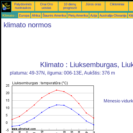
Palydovinės
Orai Oro
10 dienų
Jūros oras
Cikloniniai
nuotraukos
uostas
prognozė
Klimato :
Europa
Afrika
Šiaurės Amerika
Pietų Amerika
Azija
Australija-Okeanija
Kiti
klimato normos
Klimato : Liuksemburgas, Li
platuma: 49-37N, ilguma: 006-13E, Aukštis: 376 m
Mėnesio vidurk