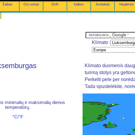
Žaibas
Oro uostai
DUK
Kalbos
Kontaktai
Naujienos
Klimato :
uksemburgas
Klimato duomenis daugi
turimą stotys yra gelto
Perkelti pele per norėd
Tada spustelėkite, nor
is minimalių ir maksimalių dienos
temperatūrų.
°C/°F