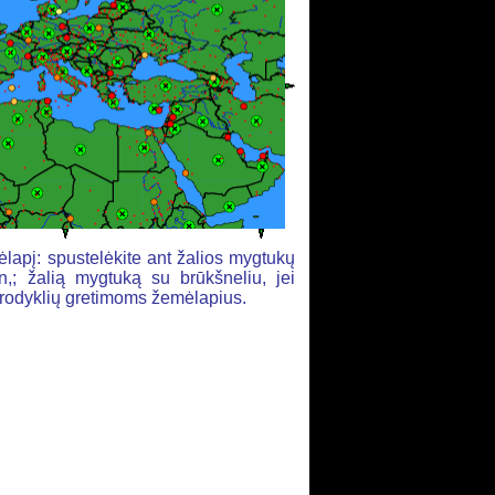
lapį: spustelėkite ant žalios mygtukų
,; žalią mygtuką su brūkšneliu, jei
ių rodyklių gretimoms žemėlapius.