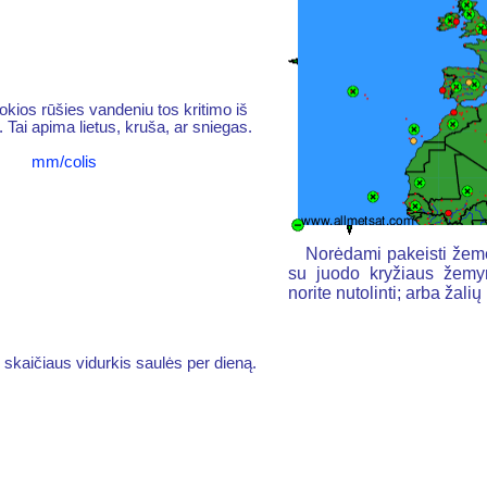
 kokios rūšies vandeniu tos kritimo iš
 Tai apima lietus, kruša, ar sniegas.
mm/colis
Norėdami pakeisti žemė
su juodo kryžiaus žemyn
norite nutolinti; arba žal
skaičiaus vidurkis saulės per dieną.