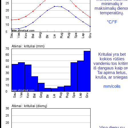
minimalių ir
maksimalių dieno
temperatūrų.
°C/°F
Krituliai yra bet
kokios rūšies
vandeniu tos kriti
iš dangaus kaip or
Tai apima lietus,
kruša, ar sniegas
mm/colis
Viso dienų su