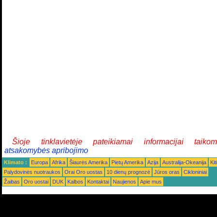
Šioje tinklavietėje pateikiamai informacijai taiko
atsakomybės apribojimo
Klimato :
Europa
Afrika
Šiaurės Amerika
Pietų Amerika
Azija
Australija-Okeanija
Kiti
Palydovinės nuotraukos
Orai Oro uostas
10 dienų prognozė
Jūros oras
Cikloniniai
Žaibas
Oro uostai
DUK
Kalbos
Kontaktai
Naujienos
Apie mus