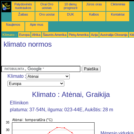
Palydovinės
Orai Oro
10 dienų
Jūros oras
Cikloniniai
nuotraukos
uostas
prognozė
Žaibas
Oro uostai
DUK
Kalbos
Kontaktai
Naujienos
Apie mus
Klimato :
Europa
Afrika
Šiaurės Amerika
Pietų Amerika
Azija
Australija-Okeanija
Kiti
klimato normos
Klimato :
Klimato : Atėnai, Graikija
Ellinikon
platuma: 37-54N, ilguma: 023-44E, Aukštis: 28 m
Mėnesio vidurkis