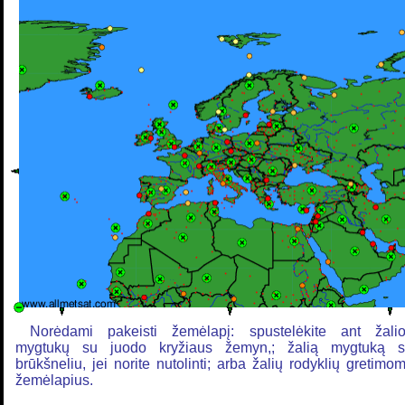
Norėdami pakeisti žemėlapį: spustelėkite ant žali
mygtukų su juodo kryžiaus žemyn,; žalią mygtuką 
brūkšneliu, jei norite nutolinti; arba žalių rodyklių gretimo
žemėlapius.