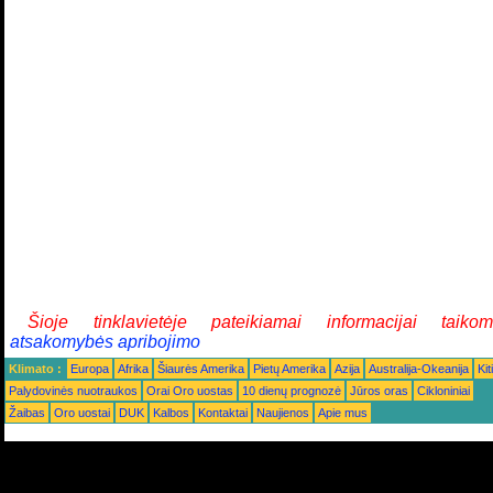
Šioje tinklavietėje pateikiamai informacijai taiko
atsakomybės apribojimo
Klimato :
Europa
Afrika
Šiaurės Amerika
Pietų Amerika
Azija
Australija-Okeanija
Kiti
Palydovinės nuotraukos
Orai Oro uostas
10 dienų prognozė
Jūros oras
Cikloniniai
Žaibas
Oro uostai
DUK
Kalbos
Kontaktai
Naujienos
Apie mus