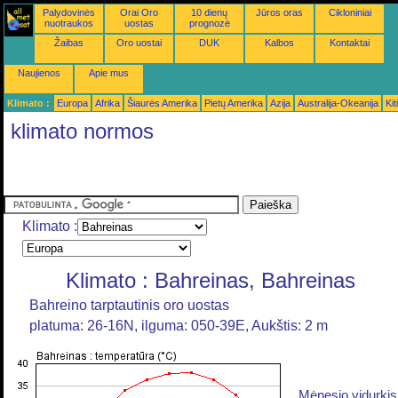
Palydovinės
Orai Oro
10 dienų
Jūros oras
Cikloniniai
nuotraukos
uostas
prognozė
Žaibas
Oro uostai
DUK
Kalbos
Kontaktai
Naujienos
Apie mus
Klimato :
Europa
Afrika
Šiaurės Amerika
Pietų Amerika
Azija
Australija-Okeanija
Kiti
klimato normos
Klimato :
Klimato : Bahreinas, Bahreinas
Bahreino tarptautinis oro uostas
platuma: 26-16N, ilguma: 050-39E, Aukštis: 2 m
Mėnesio vidurkis