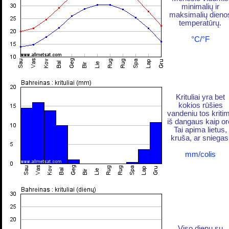
minimalių ir
maksimalių dieno
temperatūrų.
°C/°F
Krituliai yra bet
kokios rūšies
vandeniu tos kriti
iš dangaus kaip or
Tai apima lietus,
kruša, ar sniegas
mm/colis
Viso dienų su