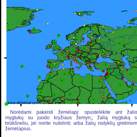
Norėdami pakeisti žemėlapį: spustelėkite ant žali
mygtukų su juodo kryžiaus žemyn,; žalią mygtuką 
brūkšneliu, jei norite nutolinti; arba žalių rodyklių gretimo
žemėlapius.