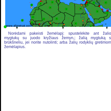
Norėdami pakeisti žemėlapį: spustelėkite ant žali
mygtukų su juodo kryžiaus žemyn,; žalią mygtuką 
brūkšneliu, jei norite nutolinti; arba žalių rodyklių gretimo
žemėlapius.