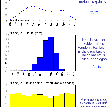
maksimalių dieno
temperatūrų.
°C/°F
Krituliai yra bet
kokios rūšies
vandeniu tos kriti
iš dangaus kaip or
Tai apima lietus,
kruša, ar sniegas
mm/colis
Mėnesio valandų
skaičiaus vidurki