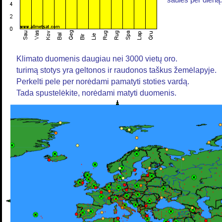
saulės per dieną.
Klimato duomenis daugiau nei 3000 vietų oro.
turimą stotys yra geltonos ir raudonos taškus žemėlapyje.
Perkelti pele per norėdami pamatyti stoties vardą.
Tada spustelėkite, norėdami matyti duomenis.