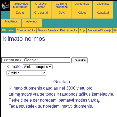
Palydovinės
Orai Oro
10 dienų
Jūros oras
Cikloniniai
nuotraukos
uostas
prognozė
Žaibas
Oro uostai
DUK
Kalbos
Kontaktai
Naujienos
Apie mus
Klimato :
Europa
Afrika
Šiaurės Amerika
Pietų Amerika
Azija
Australija-Okeanija
Kiti
klimato normos
Klimato :
Graikija
Klimato duomenis daugiau nei 3000 vietų oro.
turimą stotys yra geltonos ir raudonos taškus žemėlapyje.
Perkelti pele per norėdami pamatyti stoties vardą.
Tada spustelėkite, norėdami matyti duomenis.