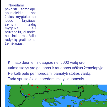
Norėdami
pakeisti žemėlapį:
spustelėkite ant
žalios mygtukų su
juodo kryžiaus
žemyn,; žalią
mygtuką su
brūkšneliu, jei norite
nutolinti; arba žalių
rodyklių gretimoms
žemėlapius.
Klimato duomenis daugiau nei 3000 vietų oro.
turimą stotys yra geltonos ir raudonos taškus žemėlapyje.
Perkelti pele per norėdami pamatyti stoties vardą.
Tada spustelėkite, norėdami matyti duomenis.