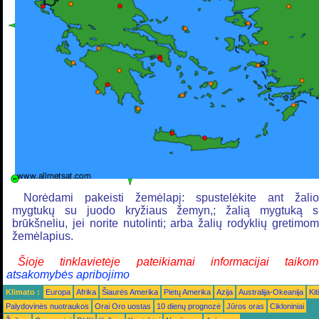
Norėdami pakeisti žemėlapį: spustelėkite ant žalio
mygtukų su juodo kryžiaus žemyn,; žalią mygtuką s
brūkšneliu, jei norite nutolinti; arba žalių rodyklių gretimo
žemėlapius.
Šioje tinklavietėje pateikiamai informacijai taikom
atsakomybės apribojimo
Klimato :
Europa
Afrika
Šiaurės Amerika
Pietų Amerika
Azija
Australija-Okeanija
Kiti
Palydovinės nuotraukos
Orai Oro uostas
10 dienų prognozė
Jūros oras
Cikloniniai