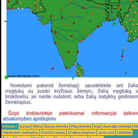
Norėdami pakeisti žemėlapį: spustelėkite ant žali
mygtukų su juodo kryžiaus žemyn,; žalią mygtuką 
brūkšneliu, jei norite nutolinti; arba žalių rodyklių gretimo
žemėlapius.
Šioje tinklavietėje pateikiamai informacijai taiko
atsakomybės apribojimo
Klimato :
Europa
Afrika
Šiaurės Amerika
Pietų Amerika
Azija
Australija-Okeanija
Kiti
Palydovinės nuotraukos
Orai Oro uostas
10 dienų prognozė
Jūros oras
Cikloniniai