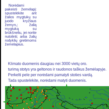
Norėdami
pakeisti žemėlapį:
spustelėkite ant
žalios mygtukų su
juodo kryžiaus
žemyn,; žalią
mygtuką su
brūkšneliu, jei norite
nutolinti; arba žalių
rodyklių gretimoms
žemėlapius.
Klimato duomenis daugiau nei 3000 vietų oro.
turimą stotys yra geltonos ir raudonos taškus žemėlapyje.
Perkelti pele per norėdami pamatyti stoties vardą.
Tada spustelėkite, norėdami matyti duomenis.