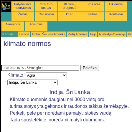
Palydovinės
Orai Oro
10 dienų
Jūros oras
Cikloniniai
nuotraukos
uostas
prognozė
Žaibas
Oro uostai
DUK
Kalbos
Kontaktai
Naujienos
Apie mus
Klimato :
Europa
Afrika
Šiaurės Amerika
Pietų Amerika
Azija
Australija-Okeanija
Kiti
klimato normos
Klimato :
Indija, Šri Lanka
Klimato duomenis daugiau nei 3000 vietų oro.
turimą stotys yra geltonos ir raudonos taškus žemėlapyje.
Perkelti pele per norėdami pamatyti stoties vardą.
Tada spustelėkite, norėdami matyti duomenis.