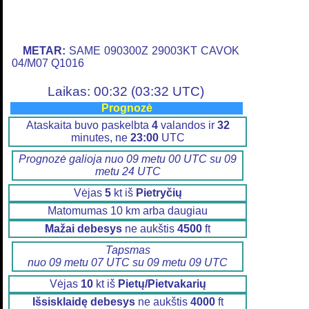
METAR:
SAME 090300Z 29003KT CAVOK
04/M07 Q1016
Laikas: 00:32 (03:32 UTC)
Prognozė
Ataskaita buvo paskelbta
4
valandos ir
32
minutes, ne
23:00
UTC
Prognozė galioja nuo 09 metu 00 UTC su 09
metu 24 UTC
Vėjas
5
kt iš
Pietryčių
Matomumas 10 km arba daugiau
Mažai debesys
ne aukštis
4500
ft
Tapsmas
nuo 09 metu 07 UTC su 09 metu 09 UTC
Vėjas
10
kt iš
Pietų/Pietvakarių
Išsisklaidę debesys
ne aukštis
4000
ft