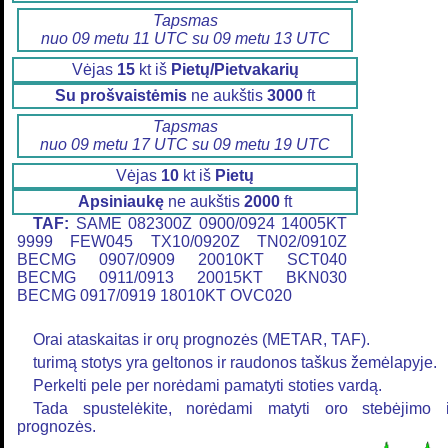
Tapsmas
nuo 09 metu 11 UTC su 09 metu 13 UTC
Vėjas
15
kt iš
Pietų/Pietvakarių
Su prošvaistėmis
ne aukštis
3000
ft
Tapsmas
nuo 09 metu 17 UTC su 09 metu 19 UTC
Vėjas
10
kt iš
Pietų
Apsiniaukę
ne aukštis
2000
ft
TAF:
SAME 082300Z 0900/0924 14005KT
9999 FEW045 TX10/0920Z TN02/0910Z
BECMG 0907/0909 20010KT SCT040
BECMG 0911/0913 20015KT BKN030
BECMG 0917/0919 18010KT OVC020
Orai ataskaitas ir orų prognozės (METAR, TAF).
turimą stotys yra geltonos ir raudonos taškus žemėlapyje.
Perkelti pele per norėdami pamatyti stoties vardą.
Tada spustelėkite, norėdami matyti oro stebėjimo i
prognozės.