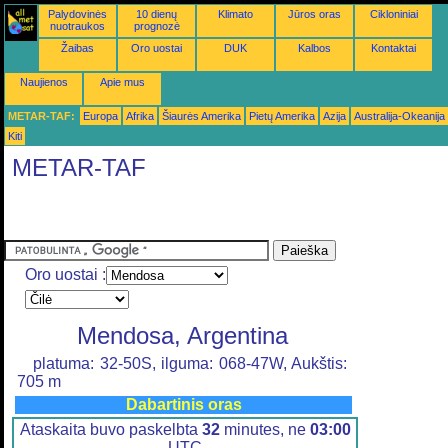
Palydovinės
10 dienų
Klimato
Jūros oras
Cikloniniai
nuotraukos
prognozė
Žaibas
Oro uostai
DUK
Kalbos
Kontaktai
Naujienos
Apie mus
METAR-TAF:
Europa
Afrika
Šiaurės Amerika
Pietų Amerika
Azija
Australija-Okeanija
Kiti
METAR-TAF
Oro uostai :
Mendosa, Argentina
platuma: 32-50S, ilguma: 068-47W, Aukštis:
705 m
Dabartinis oras
Ataskaita buvo paskelbta
32
minutes, ne
03:00
UTC