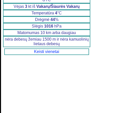
Vėjas
3
kt iš
Vakarų/Šiaurės Vakarų
Temperatūra
4
°C
Drėgmė
44
%
Slėgis
1016
hPa
Matomumas 10 km arba daugiau
nėra debesų žemiau 1500 m ir nėra kamuolinių
lietaus debesų
Keisti vienetai