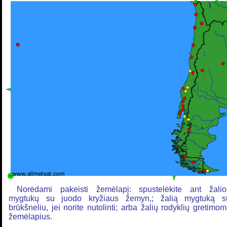
Norėdami pakeisti žemėlapį: spustelėkite ant žalio
mygtukų su juodo kryžiaus žemyn,; žalią mygtuką s
brūkšneliu, jei norite nutolinti; arba žalių rodyklių gretimo
žemėlapius.