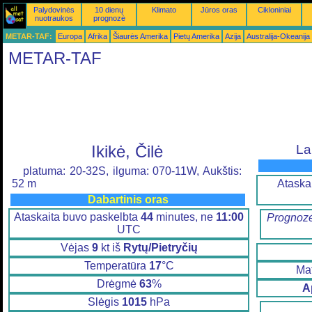
Palydovinės
10 dienų
Klimato
Jūros oras
Cikloniniai
nuotraukos
prognozė
METAR-TAF:
Europa
Afrika
Šiaurės Amerika
Pietų Amerika
Azija
Australija-Okeanija
METAR-TAF
Ikikė, Čilė
La
platuma: 20-32S, ilguma: 070-11W, Aukštis:
Ataska
52 m
Dabartinis oras
Ataskaita buvo paskelbta
44
minutes, ne
11:00
Prognozė
UTC
Vėjas
9
kt iš
Rytų/Pietryčių
Temperatūra
17
°C
Ma
Drėgmė
63
%
A
Slėgis
1015
hPa