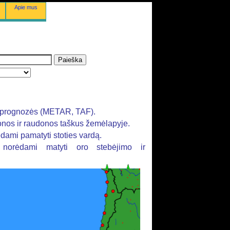
Apie mus
rų prognozės (METAR, TAF).
tonos ir raudonos taškus žemėlapyje.
ėdami pamatyti stoties vardą.
, norėdami matyti oro stebėjimo ir