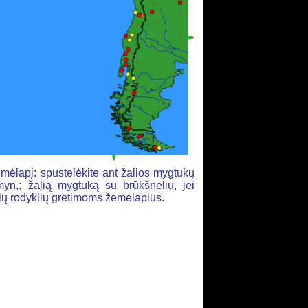
mėlapį: spustelėkite ant žalios mygtukų
yn,; žalią mygtuką su brūkšneliu, jei
alių rodyklių gretimoms žemėlapius.