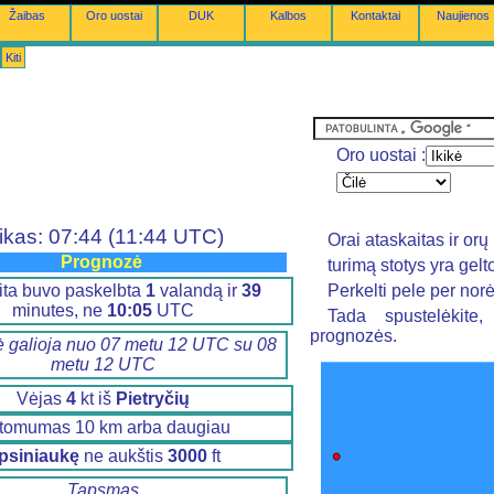
Žaibas
Oro uostai
DUK
Kalbos
Kontaktai
Naujienos
Kiti
Oro uostai :
ikas: 07:44 (11:44 UTC)
Orai ataskaitas ir o
Prognozė
turimą stotys yra gel
ita buvo paskelbta
1
valandą ir
39
Perkelti pele per nor
minutes, ne
10:05
UTC
Tada spustelėkite
prognozės.
 galioja nuo 07 metu 12 UTC su 08
metu 12 UTC
Vėjas
4
kt iš
Pietryčių
tomumas 10 km arba daugiau
psiniaukę
ne aukštis
3000
ft
Tapsmas