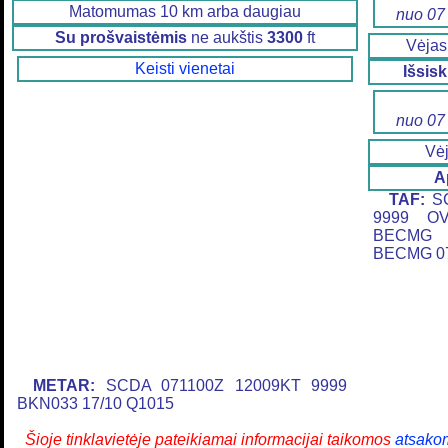
Matomumas 10 km arba daugiau
nuo 07
Su prošvaistėmis
ne aukštis
3300
ft
Vėja
Keisti vienetai
Išsis
nuo 07
Vė
A
TAF:
SC
9999 OV
BECMG 
BECMG 07
METAR:
SCDA 071100Z 12009KT 9999
BKN033 17/10 Q1015
Šioje tinklavietėje pateikiamai informacijai taikomos
atsako