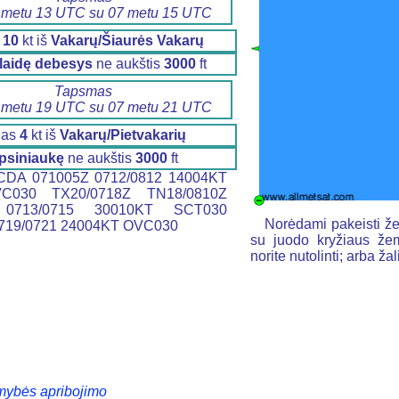
 metu 13 UTC su 07 metu 15 UTC
s
10
kt iš
Vakarų/Šiaurės Vakarų
klaidę debesys
ne aukštis
3000
ft
Tapsmas
 metu 19 UTC su 07 metu 21 UTC
jas
4
kt iš
Vakarų/Pietvakarių
psiniaukę
ne aukštis
3000
ft
DA 071005Z 0712/0812 14004KT
C030 TX20/0718Z TN18/0810Z
0713/0715 30010KT SCT030
Norėdami pakeisti že
19/0721 24004KT OVC030
su juodo kryžiaus žem
norite nutolinti; arba ž
mybės apribojimo