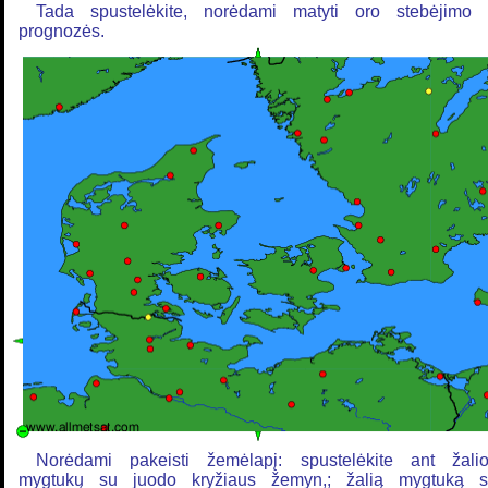
Tada spustelėkite, norėdami matyti oro stebėjimo 
prognozės.
Norėdami pakeisti žemėlapį: spustelėkite ant žali
mygtukų su juodo kryžiaus žemyn,; žalią mygtuką 