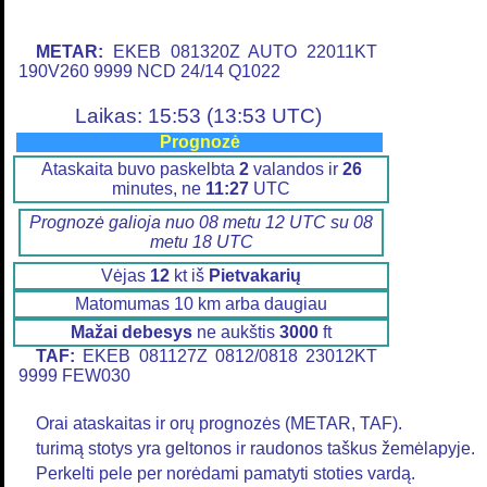
METAR:
EKEB 081320Z AUTO 22011KT
190V260 9999 NCD 24/14 Q1022
Laikas: 15:53 (13:53 UTC)
Prognozė
Ataskaita buvo paskelbta
2
valandos ir
26
minutes, ne
11:27
UTC
Prognozė galioja nuo 08 metu 12 UTC su 08
metu 18 UTC
Vėjas
12
kt iš
Pietvakarių
Matomumas 10 km arba daugiau
Mažai debesys
ne aukštis
3000
ft
TAF:
EKEB 081127Z 0812/0818 23012KT
9999 FEW030
Orai ataskaitas ir orų prognozės (METAR, TAF).
turimą stotys yra geltonos ir raudonos taškus žemėlapyje.
Perkelti pele per norėdami pamatyti stoties vardą.