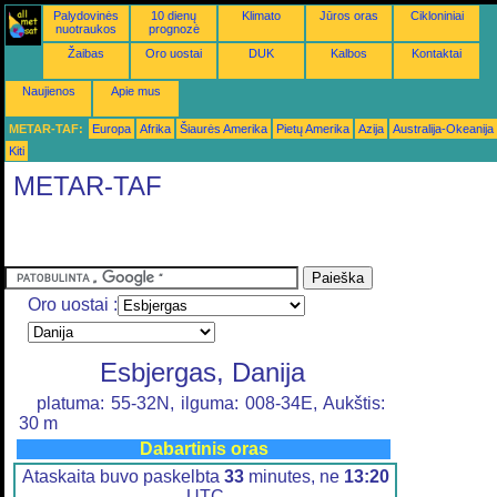
Palydovinės
10 dienų
Klimato
Jūros oras
Cikloniniai
nuotraukos
prognozė
Žaibas
Oro uostai
DUK
Kalbos
Kontaktai
Naujienos
Apie mus
METAR-TAF:
Europa
Afrika
Šiaurės Amerika
Pietų Amerika
Azija
Australija-Okeanija
Kiti
METAR-TAF
Oro uostai :
Esbjergas, Danija
platuma: 55-32N, ilguma: 008-34E, Aukštis:
30 m
Dabartinis oras
Ataskaita buvo paskelbta
33
minutes, ne
13:20
UTC