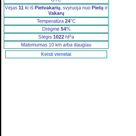
Vėjas
11
kt iš
Pietvakarių
, svyruoja nuo
Pietų
ir
Vakarų
Temperatūra
24
°C
Drėgmė
54
%
Slėgis
1022
hPa
Matomumas 10 km arba daugiau
Keisti vienetai