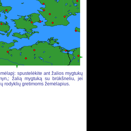
mėlapį: spustelėkite ant žalios mygtukų
yn,; žalią mygtuką su brūkšneliu, jei
alių rodyklių gretimoms žemėlapius.