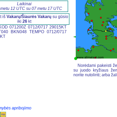
Laikinai
 metu 12 UTC su 07 metu 17 UTC
t iš
Vakarų/Šiaurės Vakarų
su gūsio
iki
26
kt
OD 071200Z 0712/0717 29015KT
T040 BKN048 TEMPO 0712/0717
6KT
Norėdami pakeisti že
su juodo kryžiaus žem
norite nutolinti; arba ž
mybės apribojimo
Kiti