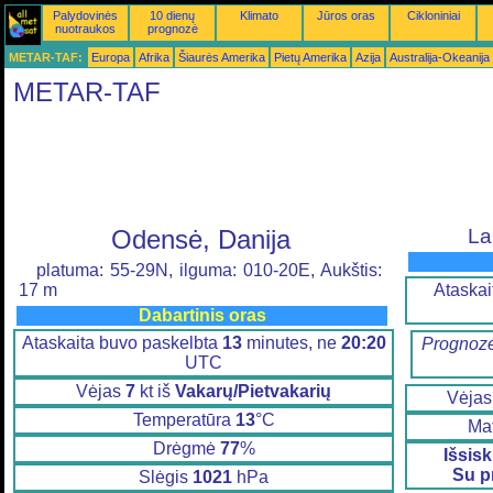
Palydovinės
10 dienų
Klimato
Jūros oras
Cikloniniai
nuotraukos
prognozė
METAR-TAF:
Europa
Afrika
Šiaurės Amerika
Pietų Amerika
Azija
Australija-Okeanija
METAR-TAF
Odensė, Danija
La
platuma: 55-29N, ilguma: 010-20E, Aukštis:
Ataskai
17 m
Dabartinis oras
Ataskaita buvo paskelbta
13
minutes, ne
20:20
Prognozė
UTC
Vėjas
7
kt iš
Vakarų/Pietvakarių
Vėja
Temperatūra
13
°C
Ma
Drėgmė
77
%
Išsis
Su p
Slėgis
1021
hPa