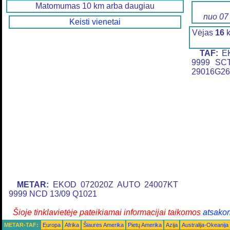
Matomumas 10 km arba daugiau
nuo 07
Keisti vienetai
Vėjas
16
k
TAF:
EK
9999 SC
29016G2
METAR:
EKOD 072020Z AUTO 24007KT
9999 NCD 13/09 Q1021
Šioje tinklavietėje pateikiamai informacijai taikomos
atsako
METAR-TAF:
Europa
Afrika
Šiaurės Amerika
Pietų Amerika
Azija
Australija-Okeanija