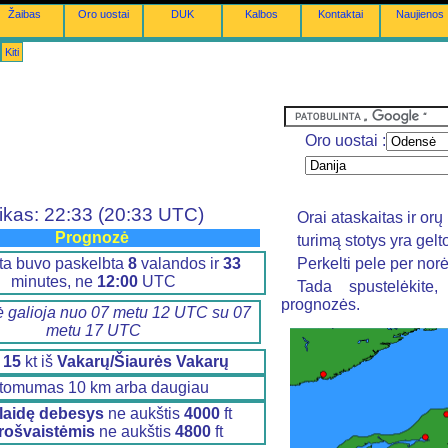
Žaibas
Oro uostai
DUK
Kalbos
Kontaktai
Naujienos
Kiti
Oro uostai :
ikas: 22:33 (20:33 UTC)
Orai ataskaitas ir o
Prognozė
turimą stotys yra gel
ta buvo paskelbta
8
valandos ir
33
Perkelti pele per nor
minutes, ne
12:00
UTC
Tada spustelėkite
prognozės.
 galioja nuo 07 metu 12 UTC su 07
metu 17 UTC
s
15
kt iš
Vakarų/Šiaurės Vakarų
tomumas 10 km arba daugiau
klaidę debesys
ne aukštis
4000
ft
rošvaistėmis
ne aukštis
4800
ft