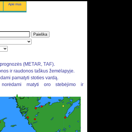
Apie mus
rų prognozės (METAR, TAF).
tonos ir raudonos taškus žemėlapyje.
ėdami pamatyti stoties vardą.
, norėdami matyti oro stebėjimo ir