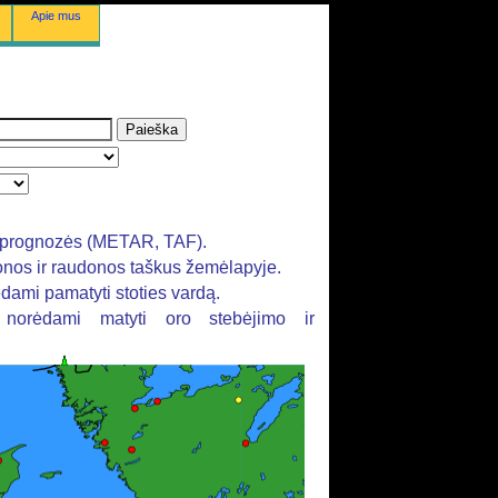
Apie mus
rų prognozės (METAR, TAF).
tonos ir raudonos taškus žemėlapyje.
ėdami pamatyti stoties vardą.
, norėdami matyti oro stebėjimo ir