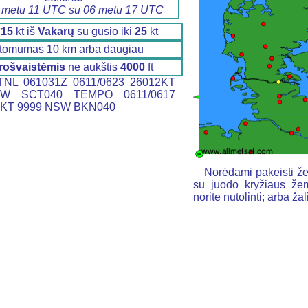
 metu 11 UTC su 06 metu 17 UTC
s
15
kt iš
Vakarų
su gūsio iki
25
kt
tomumas 10 km arba daugiau
rošvaistėmis
ne aukštis
4000
ft
NL 061031Z 0611/0623 26012KT
W SCT040 TEMPO 0611/0617
KT 9999 NSW BKN040
Norėdami pakeisti že
su juodo kryžiaus žem
norite nutolinti; arba ž