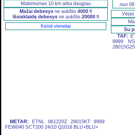
Matomumas 10 km arba daugiau
nuo 06
Mažai debesys
ne aukštis
4000
ft
Vėja
Išsisklaidę debesys
ne aukštis
20000
ft
Ma
Keisti vienetai
Su p
TAF:
ET
9999 NS
28015G25
METAR:
ETNL 061220Z 29015KT 9999
FEW040 SCT200 24/10 Q1016 BLU+BLU+