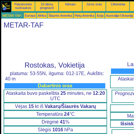
Palydovinės
10 dienų
Klimato
Jūros oras
Cikloniniai
nuotraukos
prognozė
METAR-TAF:
Europa
Afrika
Šiaurės Amerika
Pietų Amerika
Azija
Australija-Okeanija
METAR-TAF
Rostokas, Vokietija
La
platuma: 53-55N, ilguma: 012-17E, Aukštis:
Ataskai
40 m
Dabartinis oras
Ataskaita buvo paskelbta
25
minutes, ne
12:20
Prognozė
UTC
Vėjas
15
kt iš
Vakarų/Šiaurės Vakarų
Temperatūra
24
°C
Ma
Drėgmė
41
%
Išsis
Slėgis
1016
hPa