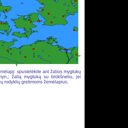
mėlapį: spustelėkite ant žalios mygtukų
yn,; žalią mygtuką su brūkšneliu, jei
alių rodyklių gretimoms žemėlapius.