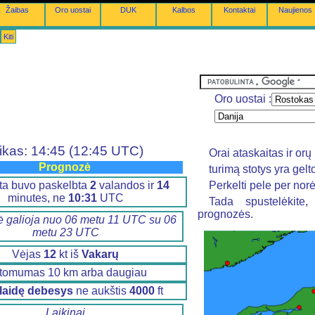
Žaibas
Oro uostai
DUK
Kalbos
Kontaktai
Naujienos
Kiti
Oro uostai :
ikas: 14:45 (12:45 UTC)
Orai ataskaitas ir o
Prognozė
turimą stotys yra gel
ta buvo paskelbta
2
valandos ir
14
Perkelti pele per nor
minutes, ne
10:31
UTC
Tada spustelėkite
prognozės.
 galioja nuo 06 metu 11 UTC su 06
metu 23 UTC
Vėjas
12
kt iš
Vakarų
tomumas 10 km arba daugiau
klaidę debesys
ne aukštis
4000
ft
Laikinai