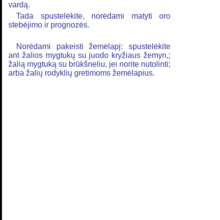
vardą.
Tada spustelėkite, norėdami matyti oro
stebėjimo ir prognozės.
Norėdami pakeisti žemėlapį: spustelėkite
ant žalios mygtukų su juodo kryžiaus žemyn,;
žalią mygtuką su brūkšneliu, jei norite nutolinti;
arba žalių rodyklių gretimoms žemėlapius.