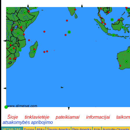
Šioje tinklavietėje pateikiamai informacijai taiko
atsakomybės apribojimo
METAR-TAF:
Europa
Afrika
Šiaurės Amerika
Pietų Amerika
Azija
Australija-Okeanija