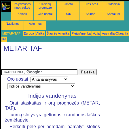
Palydovinės
10 dienų
Klimato
Jūros oras
Cikloniniai
nuotraukos
prognozė
Žaibas
Oro uostai
DUK
Kalbos
Kontaktai
Naujienos
Apie mus
METAR-TAF:
Europa
Afrika
Šiaurės Amerika
Pietų Amerika
Azija
Australija-Okeanija
Kiti
METAR-TAF
Oro uostai :
Indijos vandenynas
Orai ataskaitas ir orų prognozės (METAR,
TAF).
turimą stotys yra geltonos ir raudonos taškus
žemėlapyje.
Perkelti pele per norėdami pamatyti stoties