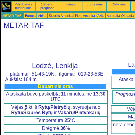
Palydovinės
10 dienų
Klimato
Jūros oras
Cikloniniai
nuotraukos
prognozė
METAR-TAF:
Europa
Afrika
Šiaurės Amerika
Pietų Amerika
Azija
Australija-Okeanija
METAR-TAF
Lodzė, Lenkija
La
platuma: 51-43-19N, ilguma: 019-23-53E,
Ataskai
Aukštis: 184 m
Dabartinis oras
Ataskaita buvo paskelbta
11
minutes, ne
13:30
Prognozė
UTC
Vėjas
5
kt iš
Rytų/Pietryčių
, svyruoja nuo
Vėj
Rytų/Šiaurės Rytų
ir
Vakarų/Pietvakarių
Ma
Temperatūra
25
°C
nėra debe
Drėgmė
36
%