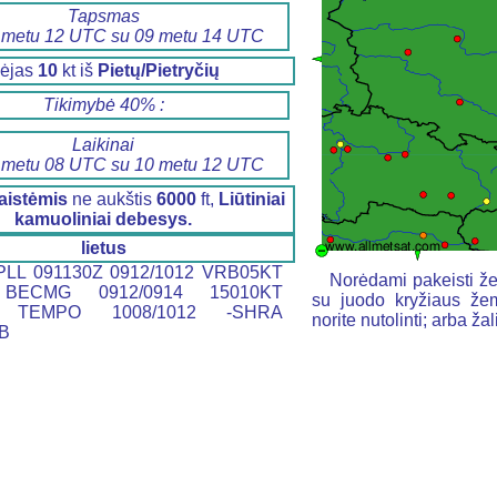
Tapsmas
 metu 12 UTC su 09 metu 14 UTC
ėjas
10
kt iš
Pietų/Pietryčių
Tikimybė 40% :
Laikinai
 metu 08 UTC su 10 metu 12 UTC
aistėmis
ne aukštis
6000
ft,
Liūtiniai
kamuoliniai debesys.
lietus
LL 091130Z 0912/1012 VRB05KT
Norėdami pakeisti že
BECMG 0912/0914 15010KT
su juodo kryžiaus žem
 TEMPO 1008/1012 -SHRA
norite nutolinti; arba ž
B