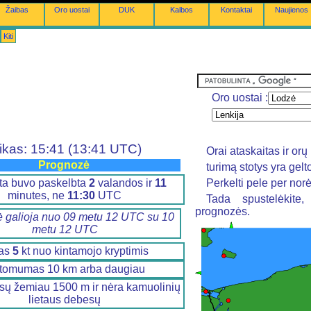
Žaibas
Oro uostai
DUK
Kalbos
Kontaktai
Naujienos
Kiti
Oro uostai :
ikas: 15:41 (13:41 UTC)
Orai ataskaitas ir o
Prognozė
turimą stotys yra gel
ta buvo paskelbta
2
valandos ir
11
Perkelti pele per nor
minutes, ne
11:30
UTC
Tada spustelėkite
prognozės.
 galioja nuo 09 metu 12 UTC su 10
metu 12 UTC
as
5
kt nuo kintamojo kryptimis
tomumas 10 km arba daugiau
sų žemiau 1500 m ir nėra kamuolinių
lietaus debesų