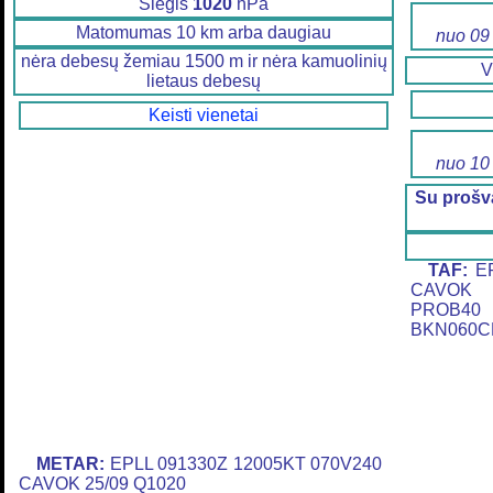
Slėgis
1020
hPa
Matomumas 10 km arba daugiau
nuo 09
nėra debesų žemiau 1500 m ir nėra kamuolinių
V
lietaus debesų
Keisti vienetai
nuo 10
Su prošv
TAF:
EP
CAVOK 
PROB40
BKN060C
METAR:
EPLL 091330Z 12005KT 070V240
CAVOK 25/09 Q1020