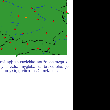
mėlapį: spustelėkite ant žalios mygtukų
yn,; žalią mygtuką su brūkšneliu, jei
alių rodyklių gretimoms žemėlapius.