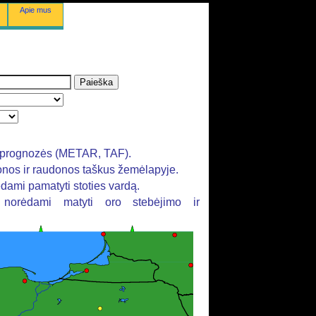
Apie mus
rų prognozės (METAR, TAF).
tonos ir raudonos taškus žemėlapyje.
ėdami pamatyti stoties vardą.
, norėdami matyti oro stebėjimo ir