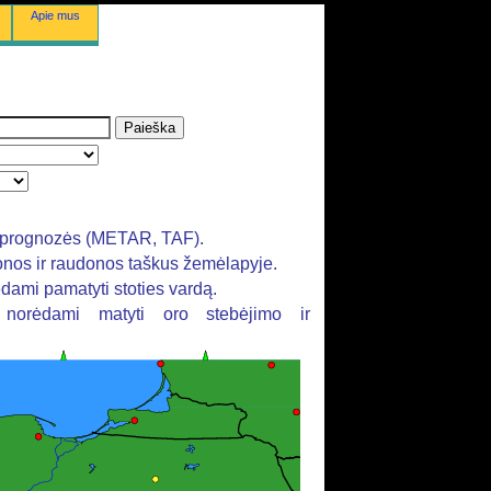
Apie mus
rų prognozės (METAR, TAF).
tonos ir raudonos taškus žemėlapyje.
ėdami pamatyti stoties vardą.
, norėdami matyti oro stebėjimo ir