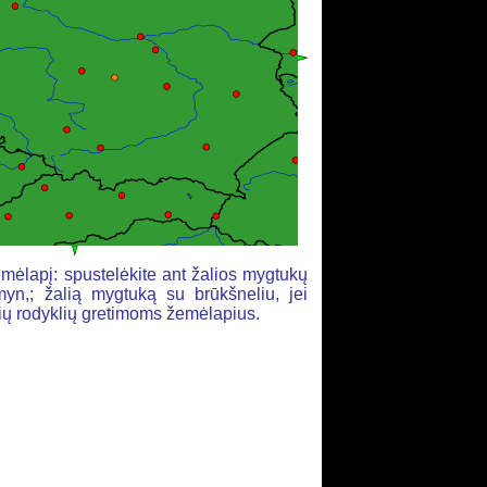
mėlapį: spustelėkite ant žalios mygtukų
yn,; žalią mygtuką su brūkšneliu, jei
alių rodyklių gretimoms žemėlapius.