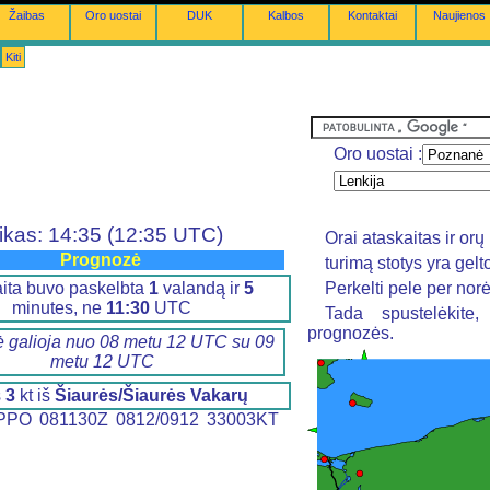
Žaibas
Oro uostai
DUK
Kalbos
Kontaktai
Naujienos
Kiti
Oro uostai :
ikas: 14:35 (12:35 UTC)
Orai ataskaitas ir o
Prognozė
turimą stotys yra gel
ita buvo paskelbta
1
valandą ir
5
Perkelti pele per nor
minutes, ne
11:30
UTC
Tada spustelėkite
prognozės.
 galioja nuo 08 metu 12 UTC su 09
metu 12 UTC
s
3
kt iš
Šiaurės/Šiaurės Vakarų
PO 081130Z 0812/0912 33003KT