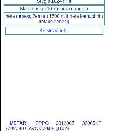
Slėgis
1024
hPa
Matomumas 10 km arba daugiau
nėra debesų žemiau 1500 m ir nėra kamuolinių
lietaus debesų
Keisti vienetai
METAR:
EPPO 081200Z 32005KT
270V340 CAVOK 20/08 Q1024