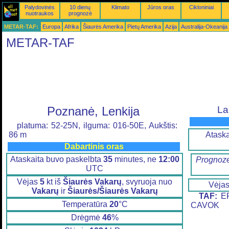
Palydovinės
10 dienų
Klimato
Jūros oras
Cikloniniai
nuotraukos
prognozė
METAR-TAF:
Europa
Afrika
Šiaurės Amerika
Pietų Amerika
Azija
Australija-Okeanija
METAR-TAF
Poznanė, Lenkija
La
platuma: 52-25N, ilguma: 016-50E, Aukštis:
Ataska
86 m
Dabartinis oras
Ataskaita buvo paskelbta
35
minutes, ne
12:00
Prognozė
UTC
Vėjas
5
kt iš
Šiaurės Vakarų
, svyruoja nuo
Vėja
Vakarų
ir
Šiaurės/Šiaurės Vakarų
TAF:
EP
Temperatūra
20
°C
CAVOK
Drėgmė
46
%