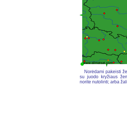
Norėdami pakeisti že
su juodo kryžiaus žem
norite nutolinti; arba ž