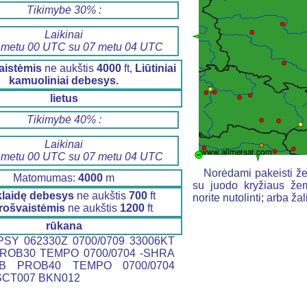
Tikimybė 30% :
Laikinai
 metu 00 UTC su 07 metu 04 UTC
aistėmis
ne aukštis
4000
ft,
Liūtiniai
kamuoliniai debesys.
lietus
Tikimybė 40% :
Laikinai
 metu 00 UTC su 07 metu 04 UTC
Norėdami pakeisti že
Matomumas:
4000
m
su juodo kryžiaus žem
klaidę debesys
ne aukštis
700
ft
norite nutolinti; arba ž
rošvaistėmis
ne aukštis
1200
ft
rūkana
SY 062330Z 0700/0709 33006KT
ROB30 TEMPO 0700/0704 -SHRA
B PROB40 TEMPO 0700/0704
SCT007 BKN012