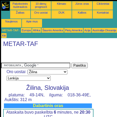
Palydovinės
10 dienų
Klimato
Jūros oras
Cikloniniai
nuotraukos
prognozė
Žaibas
Oro uostai
DUK
Kalbos
Kontaktai
Naujienos
Apie mus
METAR-TAF:
Europa
Afrika
Šiaurės Amerika
Pietų Amerika
Azija
Australija-Okeanija
Kiti
METAR-TAF
Oro uostai :
Žilina, Slovakija
platuma: 49-14N, ilguma: 018-36-49E,
Aukštis: 312 m
Dabartinis oras
Ataskaita buvo paskelbta
6
minutes, ne
20:30
UTC