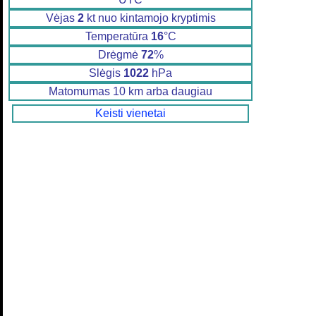
Vėjas
2
kt nuo kintamojo kryptimis
Temperatūra
16
°C
Drėgmė
72
%
Slėgis
1022
hPa
Matomumas 10 km arba daugiau
Keisti vienetai