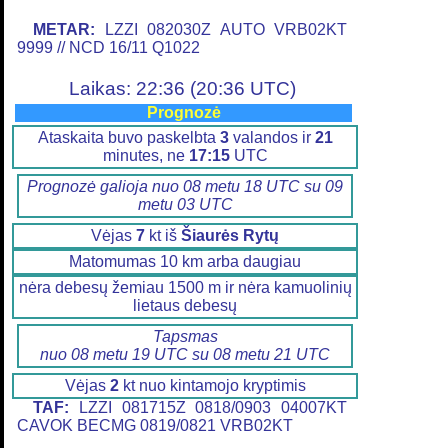
METAR:
LZZI 082030Z AUTO VRB02KT
9999 // NCD 16/11 Q1022
Laikas: 22:36 (20:36 UTC)
Prognozė
Ataskaita buvo paskelbta
3
valandos ir
21
minutes, ne
17:15
UTC
Prognozė galioja nuo 08 metu 18 UTC su 09
metu 03 UTC
Vėjas
7
kt iš
Šiaurės Rytų
Matomumas 10 km arba daugiau
nėra debesų žemiau 1500 m ir nėra kamuolinių
lietaus debesų
Tapsmas
nuo 08 metu 19 UTC su 08 metu 21 UTC
Vėjas
2
kt nuo kintamojo kryptimis
TAF:
LZZI 081715Z 0818/0903 04007KT
CAVOK BECMG 0819/0821 VRB02KT