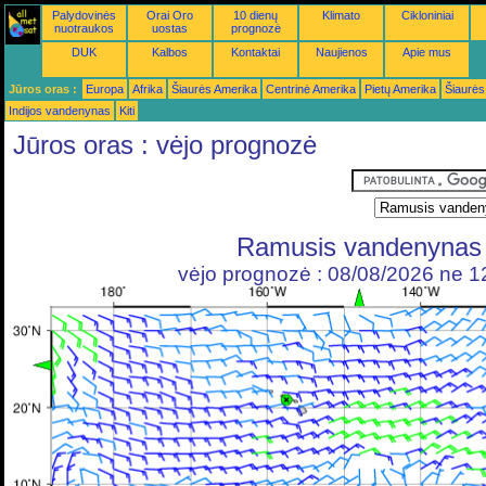
Palydovinės
Orai Oro
10 dienų
Klimato
Cikloniniai
nuotraukos
uostas
prognozė
DUK
Kalbos
Kontaktai
Naujienos
Apie mus
Jūros oras :
Europa
Afrika
Šiaurės Amerika
Centrinė Amerika
Pietų Amerika
Šiaurės
Indijos vandenynas
Kiti
Jūros oras : vėjo prognozė
Ramusis vandenynas
vėjo prognozė : 08/08/2026 ne 