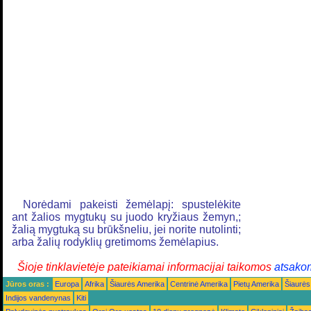
Norėdami pakeisti žemėlapį: spustelėkite
ant žalios mygtukų su juodo kryžiaus žemyn,;
žalią mygtuką su brūkšneliu, jei norite nutolinti;
arba žalių rodyklių gretimoms žemėlapius.
Šioje tinklavietėje pateikiamai informacijai taikomos
atsako
Jūros oras :
Europa
Afrika
Šiaurės Amerika
Centrinė Amerika
Pietų Amerika
Šiaurės
Indijos vandenynas
Kiti