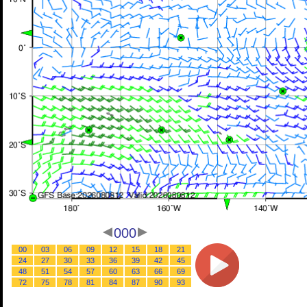
000
00
03
06
09
12
15
18
21
24
27
30
33
36
39
42
45
48
51
54
57
60
63
66
69
72
75
78
81
84
87
90
93