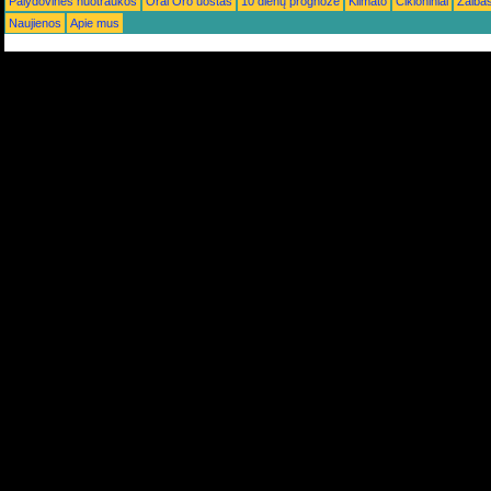
Palydovinės nuotraukos
Orai Oro uostas
10 dienų prognozė
Klimato
Cikloniniai
Žaiba
Naujienos
Apie mus