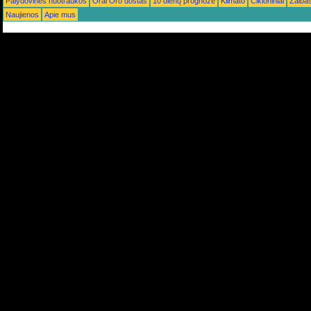
Palydovinės nuotraukos
Orai Oro uostas
10 dienų prognozė
Klimato
Cikloniniai
Žaiba
Naujienos
Apie mus