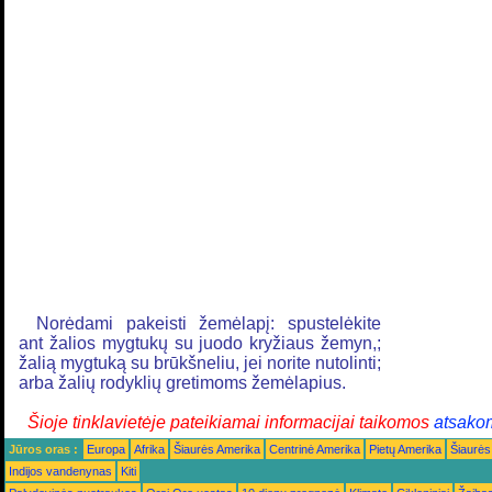
Norėdami pakeisti žemėlapį: spustelėkite
ant žalios mygtukų su juodo kryžiaus žemyn,;
žalią mygtuką su brūkšneliu, jei norite nutolinti;
arba žalių rodyklių gretimoms žemėlapius.
Šioje tinklavietėje pateikiamai informacijai taikomos
atsako
Jūros oras :
Europa
Afrika
Šiaurės Amerika
Centrinė Amerika
Pietų Amerika
Šiaurės
Indijos vandenynas
Kiti