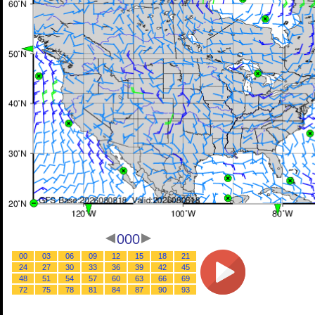
000
00
03
06
09
12
15
18
21
24
27
30
33
36
39
42
45
48
51
54
57
60
63
66
69
72
75
78
81
84
87
90
93