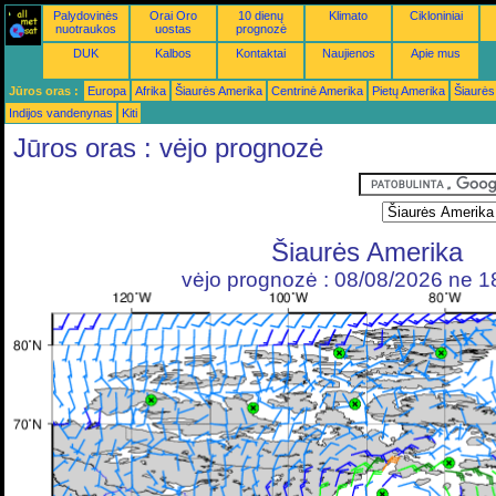
Palydovinės
Orai Oro
10 dienų
Klimato
Cikloniniai
nuotraukos
uostas
prognozė
DUK
Kalbos
Kontaktai
Naujienos
Apie mus
Jūros oras :
Europa
Afrika
Šiaurės Amerika
Centrinė Amerika
Pietų Amerika
Šiaurės
Indijos vandenynas
Kiti
Jūros oras : vėjo prognozė
Šiaurės Amerika
vėjo prognozė : 08/08/2026 ne 