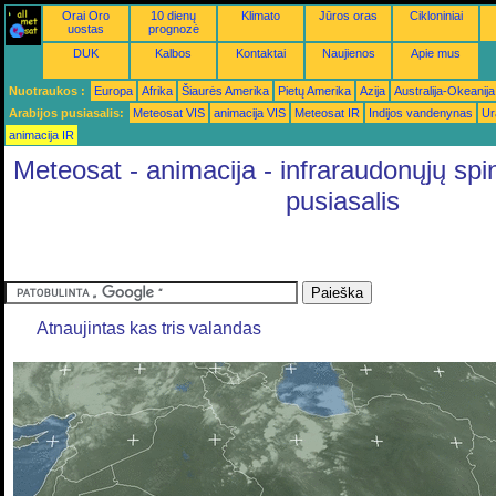
Orai Oro
10 dienų
Klimato
Jūros oras
Cikloniniai
uostas
prognozė
DUK
Kalbos
Kontaktai
Naujienos
Apie mus
Nuotraukos :
Europa
Afrika
Šiaurės Amerika
Pietų Amerika
Azija
Australija-Okeanija
Arabijos pusiasalis:
Meteosat VIS
animacija VIS
Meteosat IR
Indijos vandenynas
Ur
animacija IR
Meteosat - animacija - infraraudonųjų spin
pusiasalis
Atnaujintas kas tris valandas