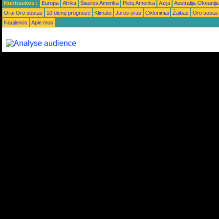
Nuotraukos :
Europa
Afrika
Šiaurės Amerika
Pietų Amerika
Azija
Australija-Okeanija
Orai Oro uostas
10 dienų prognozė
Klimato
Jūros oras
Cikloniniai
Žaibas
Oro uostai
Naujienos
Apie mus