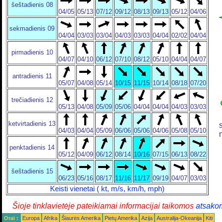
šeštadienis 08
04/05
05/13
07/12
09/12
08/13
09/13
05/12
04/06
sekmadienis 09
04/04
03/03
03/04
04/03
03/03
04/04
02/02
04/04
pirmadienis 10
04/07
04/10
06/12
07/10
08/12
05/10
04/04
04/07
antradienis 11
05/07
04/08
05/14
10/15
11/15
10/14
08/18
07/20
trečiadienis 12
05/13
04/08
05/09
05/06
04/04
04/04
04/03
03/03
ketvirtadienis 13
04/03
04/04
05/09
06/06
05/06
04/06
05/08
05/10
penktadienis 14
05/12
04/09
06/12
08/14
10/16
07/15
06/13
08/22
šeštadienis 15
06/23
05/16
08/17
11/16
11/17
09/19
04/07
03/03
Keisti vienetai ( kt, m/s, km/h, mph)
Šioje tinklavietėje pateikiamai informacijai taikomos
atsako
Orai :
Europa
Afrika
Šiaurės Amerika
Pietų Amerika
Azija
Australija-Okeanija
Kiti