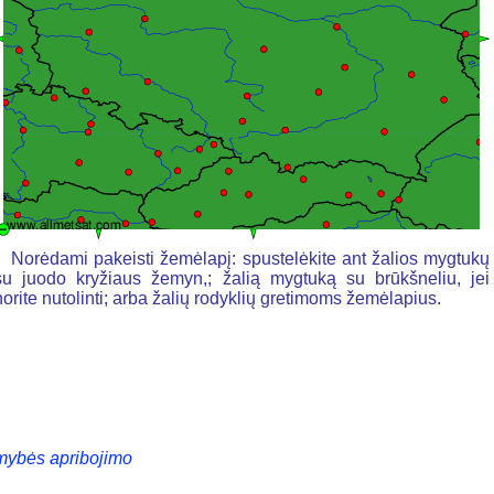
Norėdami pakeisti žemėlapį: spustelėkite ant žalios mygtukų
su juodo kryžiaus žemyn,; žalią mygtuką su brūkšneliu, jei
norite nutolinti; arba žalių rodyklių gretimoms žemėlapius.
mybės apribojimo