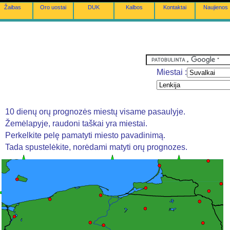
Žaibas
Oro uostai
DUK
Kalbos
Kontaktai
Naujienos
Miestai :
10 dienų orų prognozės miestų visame pasaulyje.
Žemėlapyje, raudoni taškai yra miestai.
Perkelkite pelę pamatyti miesto pavadinimą.
Tada spustelėkite, norėdami matyti orų prognozes.