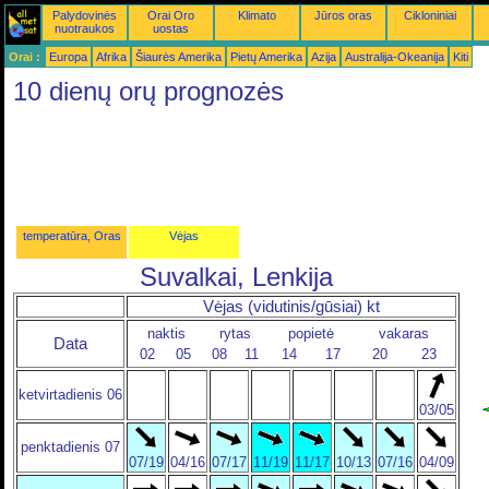
Palydovinės
Orai Oro
Klimato
Jūros oras
Cikloniniai
nuotraukos
uostas
Orai :
Europa
Afrika
Šiaurės Amerika
Pietų Amerika
Azija
Australija-Okeanija
Kiti
10 dienų orų prognozės
temperatūra, Oras
Vėjas
Suvalkai, Lenkija
Vėjas (vidutinis/gūsiai) kt
naktis
rytas
popietė
vakaras
Data
02
05
08
11
14
17
20
23
ketvirtadienis 06
03/05
penktadienis 07
07/19
04/16
07/17
11/19
11/17
10/13
07/16
04/09