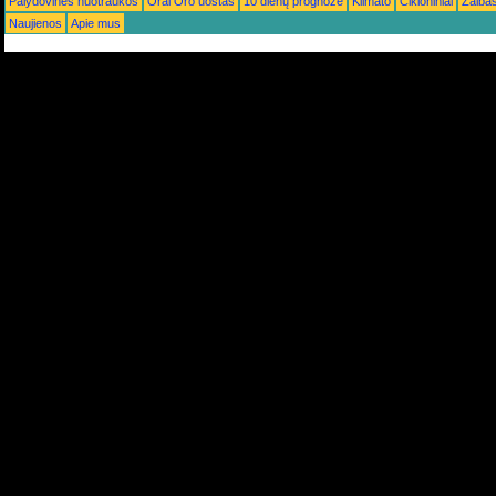
Palydovinės nuotraukos
Orai Oro uostas
10 dienų prognozė
Klimato
Cikloniniai
Žaiba
Naujienos
Apie mus