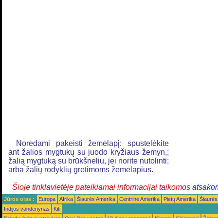
Norėdami pakeisti žemėlapį: spustelėkite
ant žalios mygtukų su juodo kryžiaus žemyn,;
žalią mygtuką su brūkšneliu, jei norite nutolinti;
arba žalių rodyklių gretimoms žemėlapius.
Šioje tinklavietėje pateikiamai informacijai taikomos
atsako
Jūros oras :
Europa
Afrika
Šiaurės Amerika
Centrinė Amerika
Pietų Amerika
Šiaurės
Indijos vandenynas
Kiti