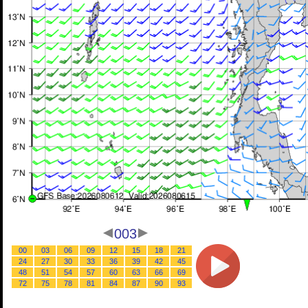
003
00
03
06
09
12
15
18
21
24
27
30
33
36
39
42
45
48
51
54
57
60
63
66
69
72
75
78
81
84
87
90
93