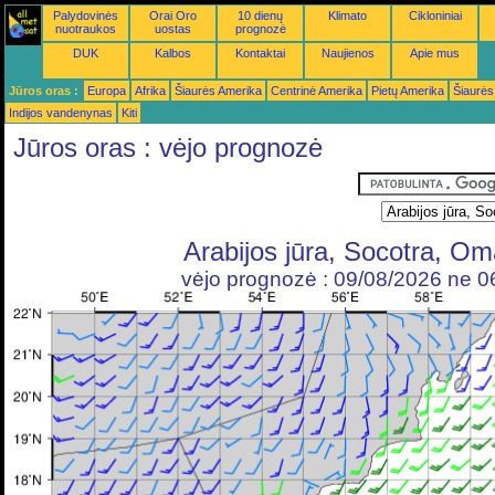
Palydovinės
Orai Oro
10 dienų
Klimato
Cikloniniai
nuotraukos
uostas
prognozė
DUK
Kalbos
Kontaktai
Naujienos
Apie mus
Jūros oras :
Europa
Afrika
Šiaurės Amerika
Centrinė Amerika
Pietų Amerika
Šiaurės
Indijos vandenynas
Kiti
Jūros oras : vėjo prognozė
Arabijos jūra, Socotra, O
vėjo prognozė : 09/08/2026 ne 