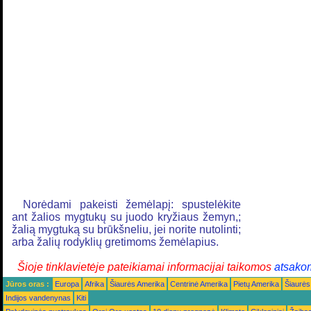
Norėdami pakeisti žemėlapį: spustelėkite
ant žalios mygtukų su juodo kryžiaus žemyn,;
žalią mygtuką su brūkšneliu, jei norite nutolinti;
arba žalių rodyklių gretimoms žemėlapius.
Šioje tinklavietėje pateikiamai informacijai taikomos
atsako
Jūros oras :
Europa
Afrika
Šiaurės Amerika
Centrinė Amerika
Pietų Amerika
Šiaurės
Indijos vandenynas
Kiti