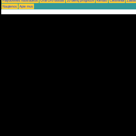
Palydovinės nuotraukos
Orai Oro uostas
10 dienų prognozė
Klimato
Cikloniniai
Žaiba
Naujienos
Apie mus