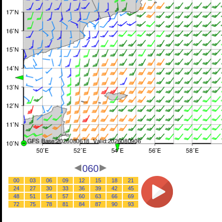
060
00
03
06
09
12
15
18
21
24
27
30
33
36
39
42
45
48
51
54
57
60
63
66
69
72
75
78
81
84
87
90
93