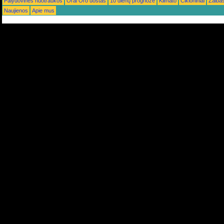
Palydovinės nuotraukos
Orai Oro uostas
10 dienų prognozė
Klimato
Cikloniniai
Žaiba
Naujienos
Apie mus