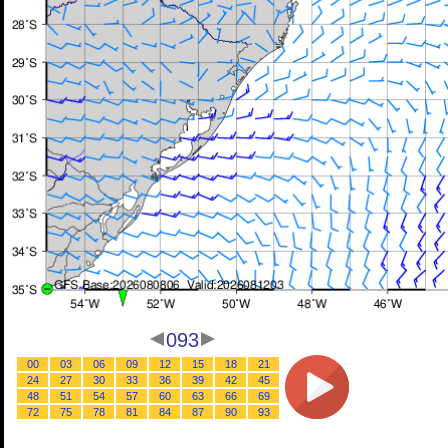
093
00
03
06
09
12
15
18
21
24
27
30
33
36
39
42
45
48
51
54
57
60
63
66
69
72
75
78
81
84
87
90
93