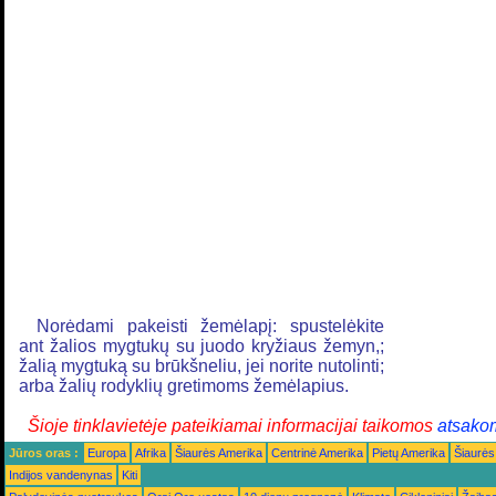
Norėdami pakeisti žemėlapį: spustelėkite
ant žalios mygtukų su juodo kryžiaus žemyn,;
žalią mygtuką su brūkšneliu, jei norite nutolinti;
arba žalių rodyklių gretimoms žemėlapius.
Šioje tinklavietėje pateikiamai informacijai taikomos
atsako
Jūros oras :
Europa
Afrika
Šiaurės Amerika
Centrinė Amerika
Pietų Amerika
Šiaurės
Indijos vandenynas
Kiti