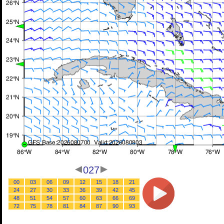
027
00
03
06
09
12
15
18
21
24
27
30
33
36
39
42
45
48
51
54
57
60
63
66
69
72
75
78
81
84
87
90
93