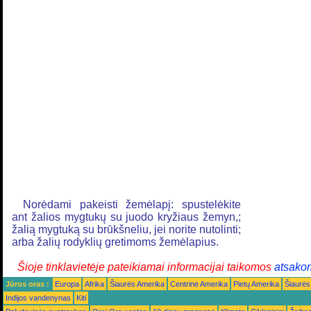
Norėdami pakeisti žemėlapį: spustelėkite
ant žalios mygtukų su juodo kryžiaus žemyn,;
žalią mygtuką su brūkšneliu, jei norite nutolinti;
arba žalių rodyklių gretimoms žemėlapius.
Šioje tinklavietėje pateikiamai informacijai taikomos
atsako
Jūros oras :
Europa
Afrika
Šiaurės Amerika
Centrinė Amerika
Pietų Amerika
Šiaurės
Indijos vandenynas
Kiti