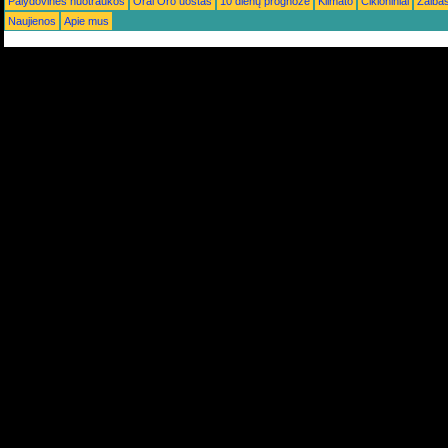
Palydovinės nuotraukos
Orai Oro uostas
10 dienų prognozė
Klimato
Cikloniniai
Žaiba
Naujienos
Apie mus