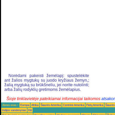
Norėdami pakeisti žemėlapį: spustelėkite
ant žalios mygtukų su juodo kryžiaus žemyn,;
žalią mygtuką su brūkšneliu, jei norite nutolinti;
arba žalių rodyklių gretimoms žemėlapius.
Šioje tinklavietėje pateikiamai informacijai taikomos
atsako
Jūros oras :
Europa
Afrika
Šiaurės Amerika
Centrinė Amerika
Pietų Amerika
Šiaurės
Indijos vandenynas
Kiti