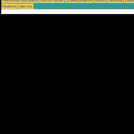
Palydovinės nuotraukos
Orai Oro uostas
10 dienų prognozė
Klimato
Cikloniniai
Žaiba
Naujienos
Apie mus