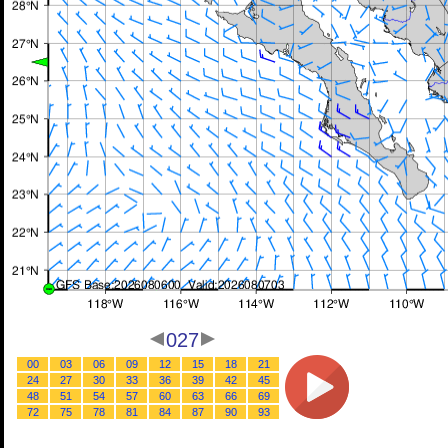
027
00
03
06
09
12
15
18
21
24
27
30
33
36
39
42
45
48
51
54
57
60
63
66
69
72
75
78
81
84
87
90
93