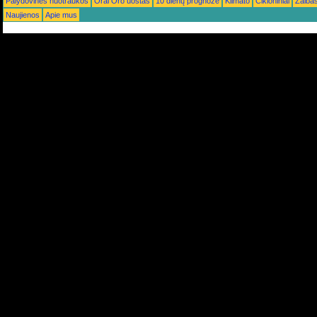
Palydovinės nuotraukos
Orai Oro uostas
10 dienų prognozė
Klimato
Cikloniniai
Žaiba
Naujienos
Apie mus