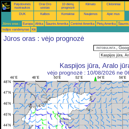
Palydovinės
Orai Oro
10 dienų
Klimato
Cikloniniai
nuotraukos
uostas
prognozė
DUK
Kalbos
Kontaktai
Naujienos
Apie mus
Jūros oras :
Europa
Afrika
Šiaurės Amerika
Centrinė Amerika
Pietų Amerika
Šiaurės
Indijos vandenynas
Kiti
Jūros oras : vėjo prognozė
Kaspijos jūra, Aralo jūr
vėjo prognozė : 10/08/2026 ne 