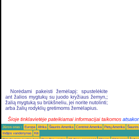
Norėdami pakeisti žemėlapį: spustelėkite
ant žalios mygtukų su juodo kryžiaus žemyn,;
žalią mygtuką su brūkšneliu, jei norite nutolinti;
arba žalių rodyklių gretimoms žemėlapius.
Šioje tinklavietėje pateikiamai informacijai taikomos
atsako
Jūros oras :
Europa
Afrika
Šiaurės Amerika
Centrinė Amerika
Pietų Amerika
Šiaurės
Indijos vandenynas
Kiti