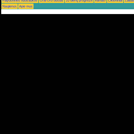
Palydovinės nuotraukos
Orai Oro uostas
10 dienų prognozė
Klimato
Cikloniniai
Žaiba
Naujienos
Apie mus