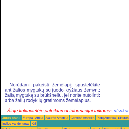
Norėdami pakeisti žemėlapį: spustelėkite
ant žalios mygtukų su juodo kryžiaus žemyn,;
žalią mygtuką su brūkšneliu, jei norite nutolinti;
arba žalių rodyklių gretimoms žemėlapius.
Šioje tinklavietėje pateikiamai informacijai taikomos
atsako
Jūros oras :
Europa
Afrika
Šiaurės Amerika
Centrinė Amerika
Pietų Amerika
Šiaurės
Indijos vandenynas
Kiti