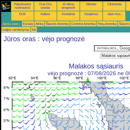
Palydovinės
Orai Oro
10 dienų
Klimato
Cikloniniai
nuotraukos
uostas
prognozė
DUK
Kalbos
Kontaktai
Naujienos
Apie mus
Jūros oras :
Europa
Afrika
Šiaurės Amerika
Centrinė Amerika
Pietų Amerika
Šiaurės
Indijos vandenynas
Kiti
Jūros oras : vėjo prognozė
Malakos sąsiauris
vėjo prognozė : 07/08/2026 ne 