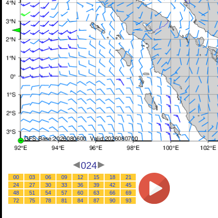
024
00
03
06
09
12
15
18
21
24
27
30
33
36
39
42
45
48
51
54
57
60
63
66
69
72
75
78
81
84
87
90
93