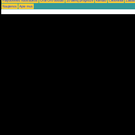
Palydovinės nuotraukos
Orai Oro uostas
10 dienų prognozė
Klimato
Cikloniniai
Žaiba
Naujienos
Apie mus