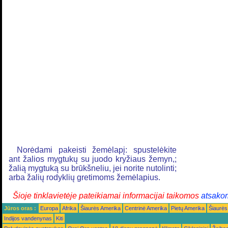
Norėdami pakeisti žemėlapį: spustelėkite
ant žalios mygtukų su juodo kryžiaus žemyn,;
žalią mygtuką su brūkšneliu, jei norite nutolinti;
arba žalių rodyklių gretimoms žemėlapius.
Šioje tinklavietėje pateikiamai informacijai taikomos
atsako
Jūros oras :
Europa
Afrika
Šiaurės Amerika
Centrinė Amerika
Pietų Amerika
Šiaurės
Indijos vandenynas
Kiti