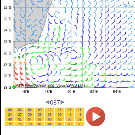
087
00
03
06
09
12
15
18
21
24
27
30
33
36
39
42
45
48
51
54
57
60
63
66
69
72
75
78
81
84
87
90
93