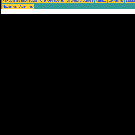
Palydovinės nuotraukos
Orai Oro uostas
10 dienų prognozė
Klimato
Cikloniniai
Žaiba
Naujienos
Apie mus