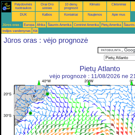
Palydovinės
Orai Oro
10 dienų
Klimato
Cikloniniai
nuotraukos
uostas
prognozė
DUK
Kalbos
Kontaktai
Naujienos
Apie mus
Jūros oras :
Europa
Afrika
Šiaurės Amerika
Centrinė Amerika
Pietų Amerika
Šiaurės
Indijos vandenynas
Kiti
Jūros oras : vėjo prognozė
Pietų Atlanto
vėjo prognozė : 11/08/2026 ne 