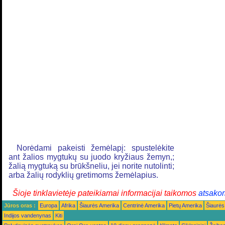
Norėdami pakeisti žemėlapį: spustelėkite
ant žalios mygtukų su juodo kryžiaus žemyn,;
žalią mygtuką su brūkšneliu, jei norite nutolinti;
arba žalių rodyklių gretimoms žemėlapius.
Šioje tinklavietėje pateikiamai informacijai taikomos
atsako
Jūros oras :
Europa
Afrika
Šiaurės Amerika
Centrinė Amerika
Pietų Amerika
Šiaurės
Indijos vandenynas
Kiti