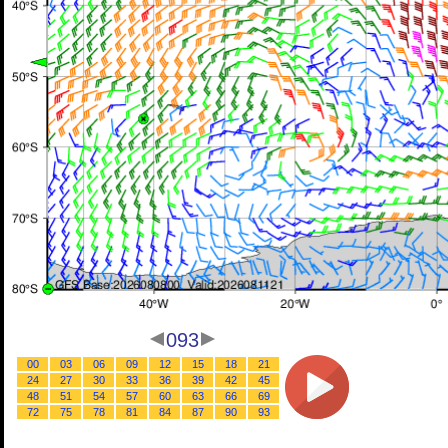
093
00
03
06
09
12
15
18
21
24
27
30
33
36
39
42
45
48
51
54
57
60
63
66
69
72
75
78
81
84
87
90
93