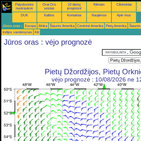
Palydovinės
Orai Oro
10 dienų
Klimato
Cikloniniai
nuotraukos
uostas
prognozė
DUK
Kalbos
Kontaktai
Naujienos
Apie mus
Jūros oras :
Europa
Afrika
Šiaurės Amerika
Centrinė Amerika
Pietų Amerika
Šiaurės
Indijos vandenynas
Kiti
Jūros oras : vėjo prognozė
Pietų Džordžijos, Pietų Orkni
vėjo prognozė : 10/08/2026 ne 