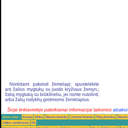
Norėdami pakeisti žemėlapį: spustelėkite
ant žalios mygtukų su juodo kryžiaus žemyn,;
žalią mygtuką su brūkšneliu, jei norite nutolinti;
arba žalių rodyklių gretimoms žemėlapius.
Šioje tinklavietėje pateikiamai informacijai taikomos
atsako
Jūros oras :
Europa
Afrika
Šiaurės Amerika
Centrinė Amerika
Pietų Amerika
Šiaurės
Indijos vandenynas
Kiti