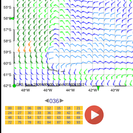
036
00
03
06
09
12
15
18
21
24
27
30
33
36
39
42
45
48
51
54
57
60
63
66
69
72
75
78
81
84
87
90
93