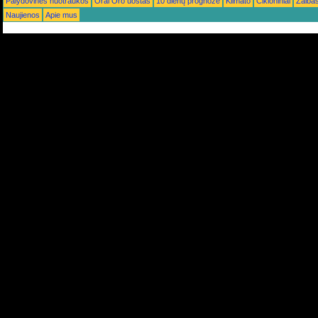
Palydovinės nuotraukos
Orai Oro uostas
10 dienų prognozė
Klimato
Cikloniniai
Žaiba
Naujienos
Apie mus