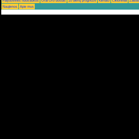
Palydovinės nuotraukos
Orai Oro uostas
10 dienų prognozė
Klimato
Cikloniniai
Žaiba
Naujienos
Apie mus