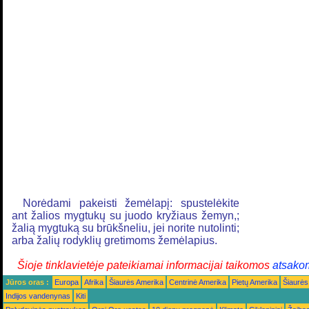
Norėdami pakeisti žemėlapį: spustelėkite
ant žalios mygtukų su juodo kryžiaus žemyn,;
žalią mygtuką su brūkšneliu, jei norite nutolinti;
arba žalių rodyklių gretimoms žemėlapius.
Šioje tinklavietėje pateikiamai informacijai taikomos
atsako
Jūros oras :
Europa
Afrika
Šiaurės Amerika
Centrinė Amerika
Pietų Amerika
Šiaurės
Indijos vandenynas
Kiti