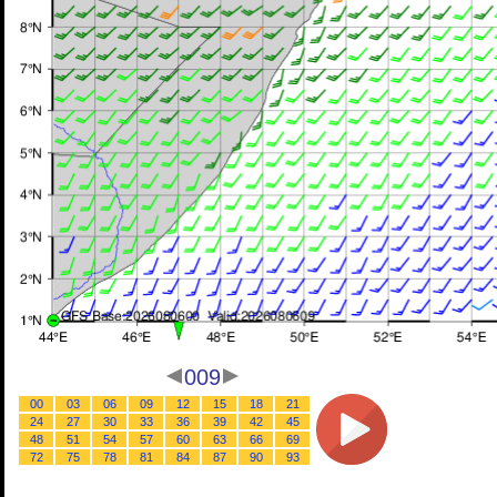
009
00
03
06
09
12
15
18
21
24
27
30
33
36
39
42
45
48
51
54
57
60
63
66
69
72
75
78
81
84
87
90
93