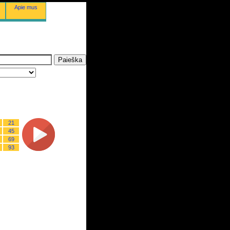
Apie mus
21
45
69
93