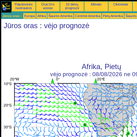
Palydovinės
Orai Oro
10 dienų
Klimato
Cikloniniai
nuotraukos
uostas
prognozė
Jūros oras :
Europa
Afrika
Šiaurės Amerika
Centrinė Amerika
Pietų Amerika
Šiaurės
Jūros oras : vėjo prognozė
Afrika, Pietų
vėjo prognozė : 08/08/2026 ne 