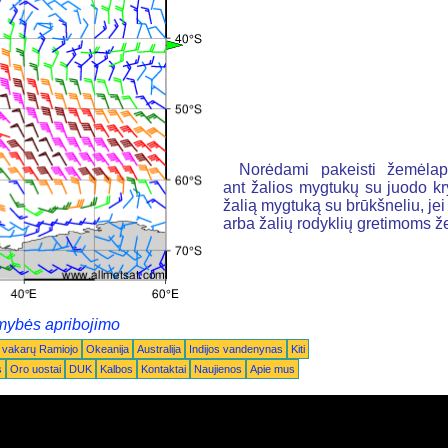
Norėdami pakeisti žemėlapį
ant žalios mygtukų su juodo k
žalią mygtuką su brūkšneliu, jei n
arba žalių rodyklių gretimoms 
mybės apribojimo
 vakarų Ramiojo
Okeanija
Australija
Indijos vandenynas
Kiti
s
Oro uostai
DUK
Kalbos
Kontaktai
Naujienos
Apie mus