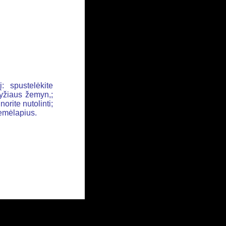
: spustelėkite
ryžiaus žemyn,;
orite nutolinti;
žemėlapius.