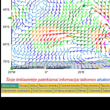
Šioje tinklavietėje pateikiamai informacijai taikomos
atsako
Jūros oras :
Europa
Afrika
Šiaurės Amerika
Centrinė Amerika
Pietų Amerika
Šiaurės
Palydovinės nuotraukos
Orai Oro uostas
10 dienų prognozė
Klimato
Cikloniniai
Žaiba