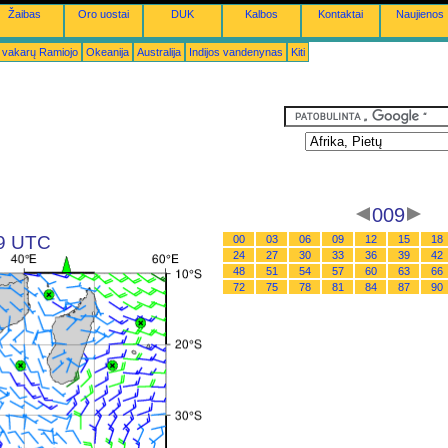
Žaibas
Oro uostai
DUK
Kalbos
Kontaktai
Naujienos
 vakarų Ramiojo
Okeanija
Australija
Indijos vandenynas
Kiti
009
09 UTC
00
03
06
09
12
15
18
24
27
30
33
36
39
42
48
51
54
57
60
63
66
72
75
78
81
84
87
90