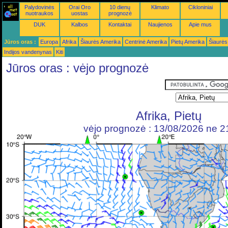
Palydovinės
Orai Oro
10 dienų
Klimato
Cikloniniai
nuotraukos
uostas
prognozė
DUK
Kalbos
Kontaktai
Naujienos
Apie mus
Jūros oras :
Europa
Afrika
Šiaurės Amerika
Centrinė Amerika
Pietų Amerika
Šiaurės
Indijos vandenynas
Kiti
Jūros oras : vėjo prognozė
Afrika, Pietų
vėjo prognozė : 13/08/2026 ne 