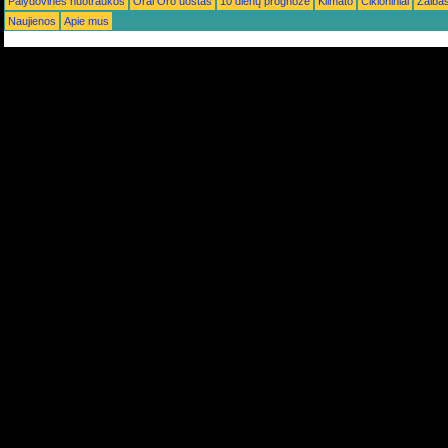
Palydovinės nuotraukos
Orai Oro uostas
10 dienų prognozė
Klimato
Cikloniniai
Žaiba
Naujienos
Apie mus