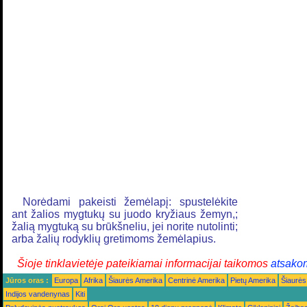
Norėdami pakeisti žemėlapį: spustelėkite
ant žalios mygtukų su juodo kryžiaus žemyn,;
žalią mygtuką su brūkšneliu, jei norite nutolinti;
arba žalių rodyklių gretimoms žemėlapius.
Šioje tinklavietėje pateikiamai informacijai taikomos
atsako
Jūros oras :
Europa
Afrika
Šiaurės Amerika
Centrinė Amerika
Pietų Amerika
Šiaurės
Indijos vandenynas
Kiti