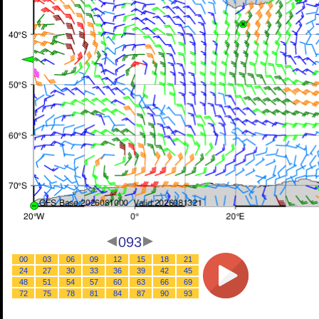
093
00
03
06
09
12
15
18
21
24
27
30
33
36
39
42
45
48
51
54
57
60
63
66
69
72
75
78
81
84
87
90
93