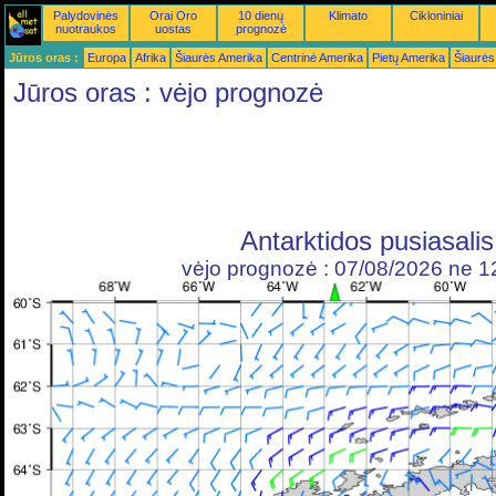
Palydovinės
Orai Oro
10 dienų
Klimato
Cikloniniai
nuotraukos
uostas
prognozė
Jūros oras :
Europa
Afrika
Šiaurės Amerika
Centrinė Amerika
Pietų Amerika
Šiaurės
Jūros oras : vėjo prognozė
Antarktidos pusiasalis
vėjo prognozė : 07/08/2026 ne 