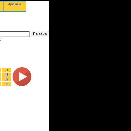
Apie mus
21
45
69
93