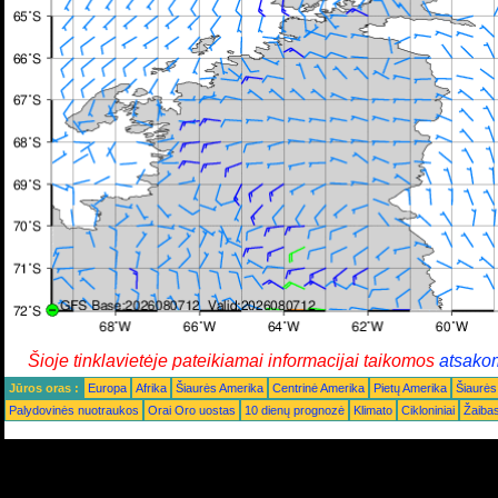
Šioje tinklavietėje pateikiamai informacijai taikomos
atsako
Jūros oras :
Europa
Afrika
Šiaurės Amerika
Centrinė Amerika
Pietų Amerika
Šiaurės
Palydovinės nuotraukos
Orai Oro uostas
10 dienų prognozė
Klimato
Cikloniniai
Žaiba