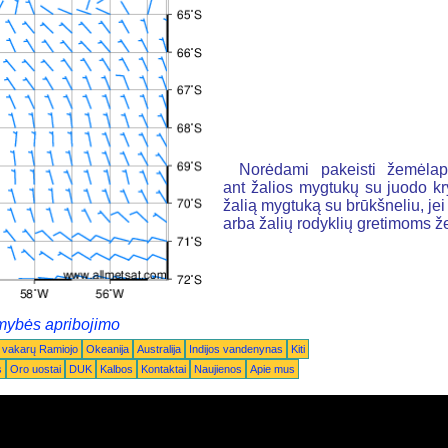
Norėdami pakeisti žemėlapį
ant žalios mygtukų su juodo k
žalią mygtuką su brūkšneliu, jei n
arba žalių rodyklių gretimoms 
mybės apribojimo
 vakarų Ramiojo
Okeanija
Australija
Indijos vandenynas
Kiti
s
Oro uostai
DUK
Kalbos
Kontaktai
Naujienos
Apie mus