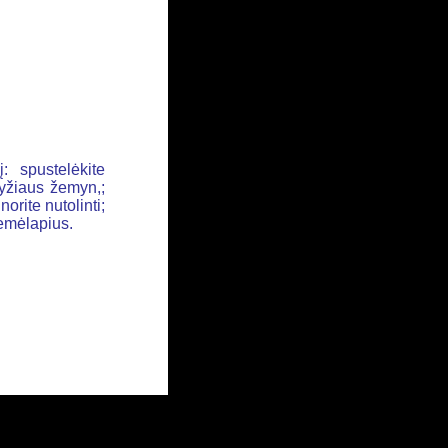
: spustelėkite
ryžiaus žemyn,;
orite nutolinti;
žemėlapius.