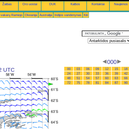
Žaibas
Oro uostai
DUK
Kalbos
Kontaktai
Naujienos
 vakarų Ramiojo
Okeanija
Australija
Indijos vandenynas
Kiti
000
12 UTC
00
03
06
09
12
15
18
24
27
30
33
36
39
42
48
51
54
57
60
63
66
72
75
78
81
84
87
90