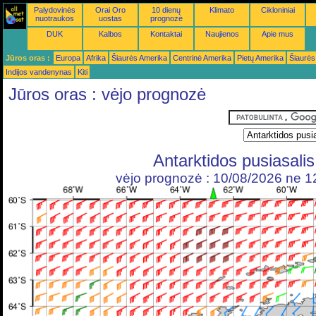
Palydovinės
Orai Oro
10 dienų
Klimato
Cikloniniai
nuotraukos
uostas
prognozė
DUK
Kalbos
Kontaktai
Naujienos
Apie mus
Jūros oras :
Europa
Afrika
Šiaurės Amerika
Centrinė Amerika
Pietų Amerika
Šiaurės
Indijos vandenynas
Kiti
Jūros oras : vėjo prognozė
Antarktidos pusiasalis
vėjo prognozė : 10/08/2026 ne 