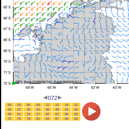
072
00
03
06
09
12
15
18
21
24
27
30
33
36
39
42
45
48
51
54
57
60
63
66
69
72
75
78
81
84
87
90
93