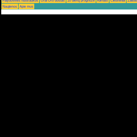
Palydovinės nuotraukos
Orai Oro uostas
10 dienų prognozė
Klimato
Cikloniniai
Žaiba
Naujienos
Apie mus