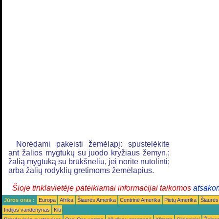
Norėdami pakeisti žemėlapį: spustelėkite
ant žalios mygtukų su juodo kryžiaus žemyn,;
žalią mygtuką su brūkšneliu, jei norite nutolinti;
arba žalių rodyklių gretimoms žemėlapius.
Šioje tinklavietėje pateikiamai informacijai taikomos
atsako
Jūros oras :
Europa
Afrika
Šiaurės Amerika
Centrinė Amerika
Pietų Amerika
Šiaurės
Indijos vandenynas
Kiti