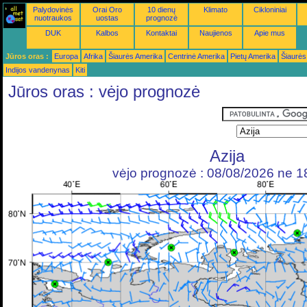
Palydovinės
Orai Oro
10 dienų
Klimato
Cikloniniai
nuotraukos
uostas
prognozė
DUK
Kalbos
Kontaktai
Naujienos
Apie mus
Jūros oras :
Europa
Afrika
Šiaurės Amerika
Centrinė Amerika
Pietų Amerika
Šiaurės
Indijos vandenynas
Kiti
Jūros oras : vėjo prognozė
Azija
vėjo prognozė : 08/08/2026 ne 