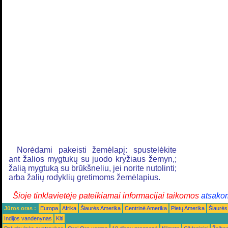
Norėdami pakeisti žemėlapį: spustelėkite
ant žalios mygtukų su juodo kryžiaus žemyn,;
žalią mygtuką su brūkšneliu, jei norite nutolinti;
arba žalių rodyklių gretimoms žemėlapius.
Šioje tinklavietėje pateikiamai informacijai taikomos
atsako
Jūros oras :
Europa
Afrika
Šiaurės Amerika
Centrinė Amerika
Pietų Amerika
Šiaurės
Indijos vandenynas
Kiti