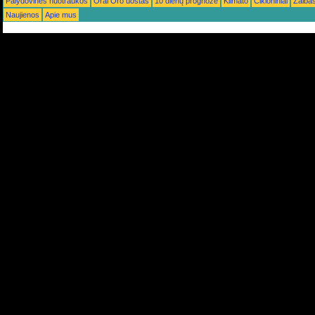
Palydovinės nuotraukos
Orai Oro uostas
10 dienų prognozė
Klimato
Cikloniniai
Žaiba
Naujienos
Apie mus