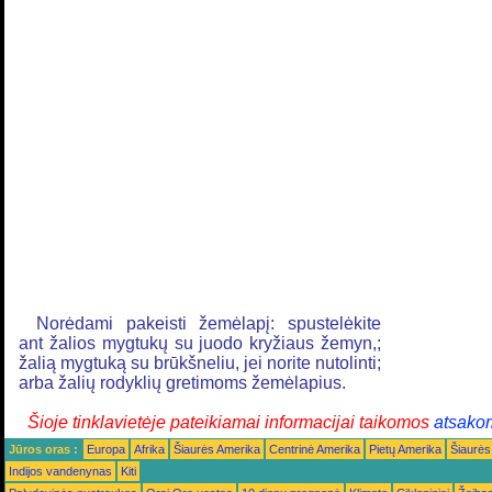
Norėdami pakeisti žemėlapį: spustelėkite
ant žalios mygtukų su juodo kryžiaus žemyn,;
žalią mygtuką su brūkšneliu, jei norite nutolinti;
arba žalių rodyklių gretimoms žemėlapius.
Šioje tinklavietėje pateikiamai informacijai taikomos
atsako
Jūros oras :
Europa
Afrika
Šiaurės Amerika
Centrinė Amerika
Pietų Amerika
Šiaurės
Indijos vandenynas
Kiti