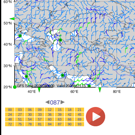
087
00
03
06
09
12
15
18
21
24
27
30
33
36
39
42
45
48
51
54
57
60
63
66
69
72
75
78
81
84
87
90
93