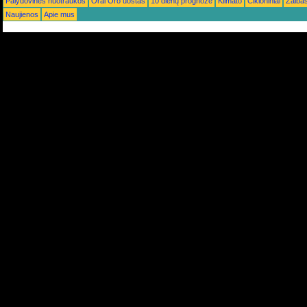
Palydovinės nuotraukos
Orai Oro uostas
10 dienų prognozė
Klimato
Cikloniniai
Žaiba
Naujienos
Apie mus