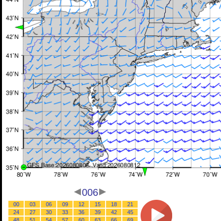
006
00
03
06
09
12
15
18
21
24
27
30
33
36
39
42
45
48
51
54
57
60
63
66
69