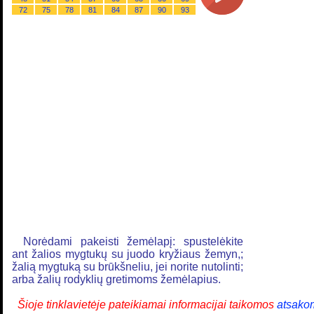
72
75
78
81
84
87
90
93
Norėdami pakeisti žemėlapį: spustelėkite
ant žalios mygtukų su juodo kryžiaus žemyn,;
žalią mygtuką su brūkšneliu, jei norite nutolinti;
arba žalių rodyklių gretimoms žemėlapius.
Šioje tinklavietėje pateikiamai informacijai taikomos
atsako