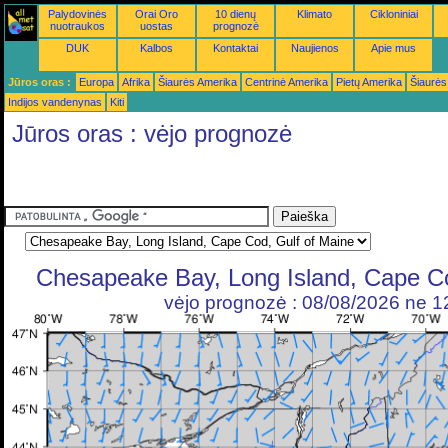
Palydovinės
Orai Oro
10 dienų
Klimato
Cikloniniai
nuotraukos
uostas
prognozė
DUK
Kalbos
Kontaktai
Naujienos
Apie mus
Jūros oras :
Europa
Afrika
Šiaurės Amerika
Centrinė Amerika
Pietų Amerika
Šiaurės
Indijos vandenynas
Kiti
Jūros oras : vėjo prognozė
Chesapeake Bay, Long Island, Cape Co
vėjo prognozė : 08/08/2026 ne 