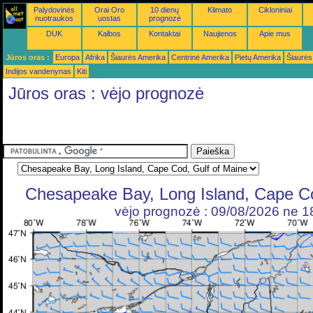
Palydovinės
Orai Oro
10 dienų
Klimato
Cikloniniai
nuotraukos
uostas
prognozė
DUK
Kalbos
Kontaktai
Naujienos
Apie mus
Jūros oras :
Europa
Afrika
Šiaurės Amerika
Centrinė Amerika
Pietų Amerika
Šiaurės
Indijos vandenynas
Kiti
Jūros oras : vėjo prognozė
Chesapeake Bay, Long Island, Cape Co
vėjo prognozė : 09/08/2026 ne 