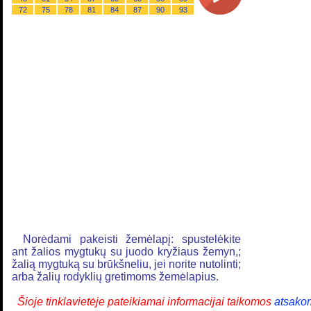
72
75
78
81
84
87
90
93
Norėdami pakeisti žemėlapį: spustelėkite
ant žalios mygtukų su juodo kryžiaus žemyn,;
žalią mygtuką su brūkšneliu, jei norite nutolinti;
arba žalių rodyklių gretimoms žemėlapius.
Šioje tinklavietėje pateikiamai informacijai taikomos
atsako