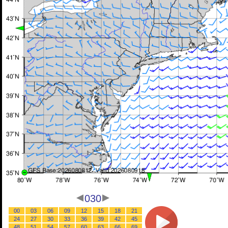
030
00
03
06
09
12
15
18
21
24
27
30
33
36
39
42
45
48
51
54
57
60
63
66
69