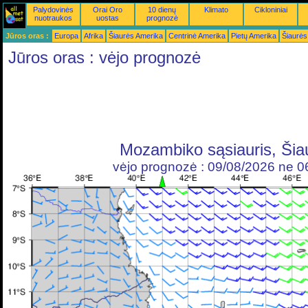
Palydovinės
Orai Oro
10 dienų
Klimato
Cikloniniai
nuotraukos
uostas
prognozė
Jūros oras :
Europa
Afrika
Šiaurės Amerika
Centrinė Amerika
Pietų Amerika
Šiaurės
Jūros oras : vėjo prognozė
Mozambiko sąsiauris, Šia
vėjo prognozė : 09/08/2026 ne 