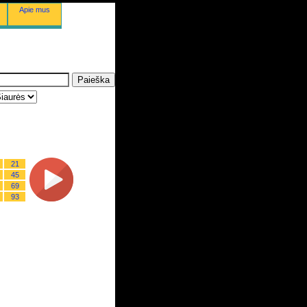
Apie mus
21
45
69
93