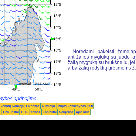
Norėdami pakeisti žemėlapį
ant žalios mygtukų su juodo k
žalią mygtuką su brūkšneliu, jei n
arba žalių rodyklių gretimoms 
mybės apribojimo
 vakarų Ramiojo
Okeanija
Australija
Indijos vandenynas
Kiti
s
Oro uostai
DUK
Kalbos
Kontaktai
Naujienos
Apie mus