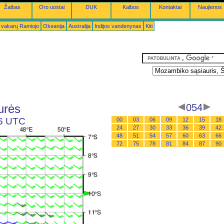
Žaibas
Oro uostai
DUK
Kalbos
Kontaktai
Naujienos
 vakarų Ramiojo
Okeanija
Australija
Indijos vandenynas
Kiti
urės
054
06 UTC
00
03
06
09
12
15
18
24
27
30
33
36
39
42
48
51
54
57
60
63
66
72
75
78
81
84
87
90