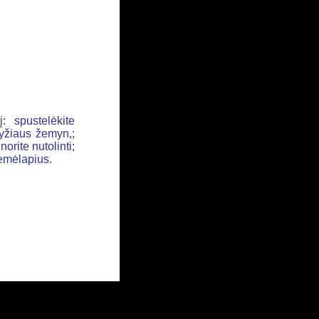
: spustelėkite
ryžiaus žemyn,;
orite nutolinti;
žemėlapius.