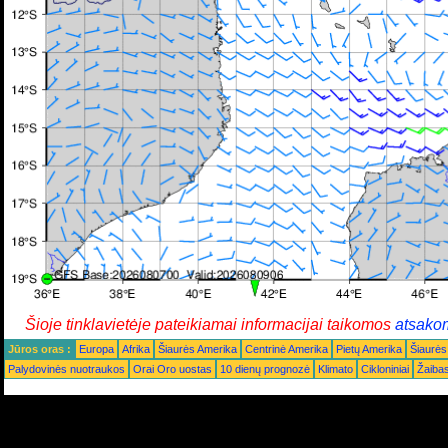
Šioje tinklavietėje pateikiamai informacijai taikomos
atsako
Jūros oras :
Europa
Afrika
Šiaurės Amerika
Centrinė Amerika
Pietų Amerika
Šiaurės
Palydovinės nuotraukos
Orai Oro uostas
10 dienų prognozė
Klimato
Cikloniniai
Žaiba