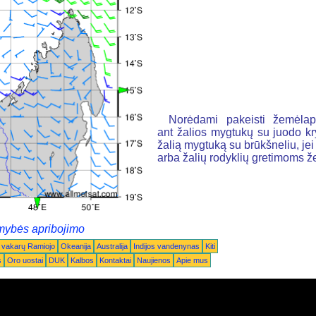
Norėdami pakeisti žemėlapį
ant žalios mygtukų su juodo k
žalią mygtuką su brūkšneliu, jei n
arba žalių rodyklių gretimoms 
mybės apribojimo
 vakarų Ramiojo
Okeanija
Australija
Indijos vandenynas
Kiti
s
Oro uostai
DUK
Kalbos
Kontaktai
Naujienos
Apie mus