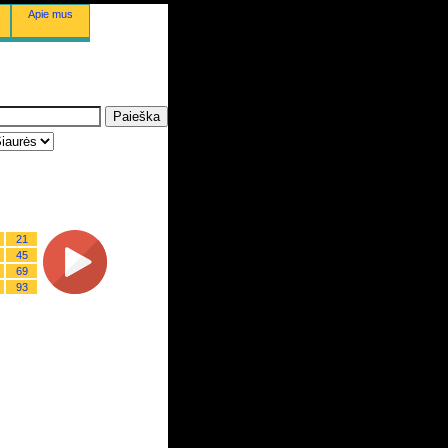
Apie mus
21
45
69
93