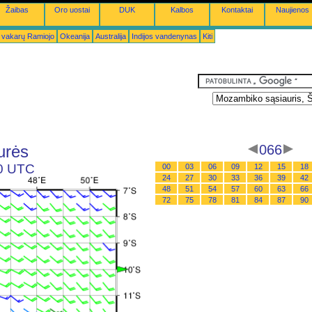
Žaibas
Oro uostai
DUK
Kalbos
Kontaktai
Naujienos
 vakarų Ramiojo
Okeanija
Australija
Indijos vandenynas
Kiti
urės
066
00 UTC
00
03
06
09
12
15
18
24
27
30
33
36
39
42
48
51
54
57
60
63
66
72
75
78
81
84
87
90