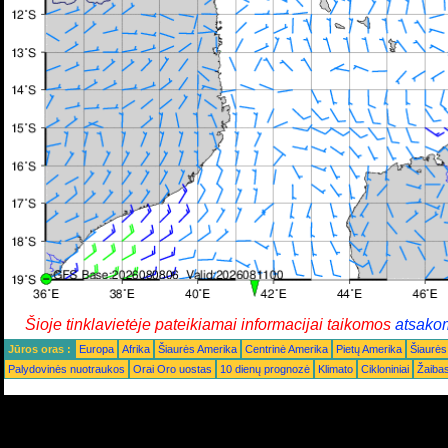
Šioje tinklavietėje pateikiamai informacijai taikomos
atsako
Jūros oras :
Europa
Afrika
Šiaurės Amerika
Centrinė Amerika
Pietų Amerika
Šiaurės
Palydovinės nuotraukos
Orai Oro uostas
10 dienų prognozė
Klimato
Cikloniniai
Žaiba