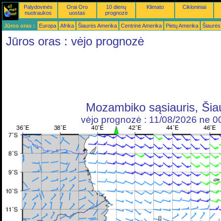
Palydovinės
Orai Oro
10 dienų
Klimato
Cikloniniai
nuotraukos
uostas
prognozė
Jūros oras :
Europa
Afrika
Šiaurės Amerika
Centrinė Amerika
Pietų Amerika
Šiaurės
Jūros oras : vėjo prognozė
Mozambiko sąsiauris, Šia
vėjo prognozė : 11/08/2026 ne 