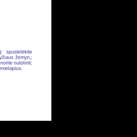
: spustelėkite
ryžiaus žemyn,;
orite nutolinti;
žemėlapius.