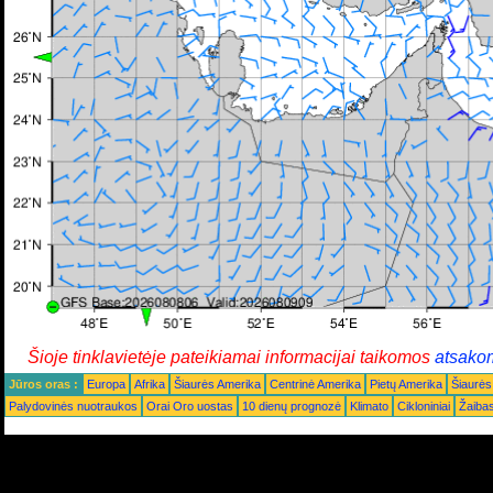
Šioje tinklavietėje pateikiamai informacijai taikomos
atsako
Jūros oras :
Europa
Afrika
Šiaurės Amerika
Centrinė Amerika
Pietų Amerika
Šiaurės
Palydovinės nuotraukos
Orai Oro uostas
10 dienų prognozė
Klimato
Cikloniniai
Žaiba