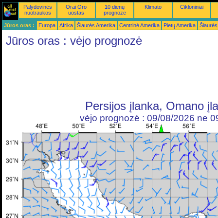
Palydovinės
Orai Oro
10 dienų
Klimato
Cikloniniai
nuotraukos
uostas
prognozė
Jūros oras :
Europa
Afrika
Šiaurės Amerika
Centrinė Amerika
Pietų Amerika
Šiaurės
Jūros oras : vėjo prognozė
Persijos įlanka, Omano įl
vėjo prognozė : 09/08/2026 ne 