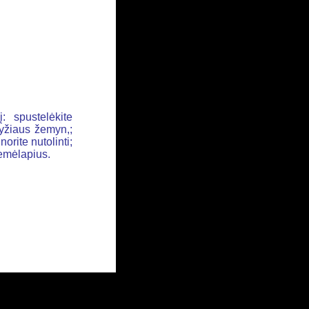
: spustelėkite
ryžiaus žemyn,;
orite nutolinti;
žemėlapius.