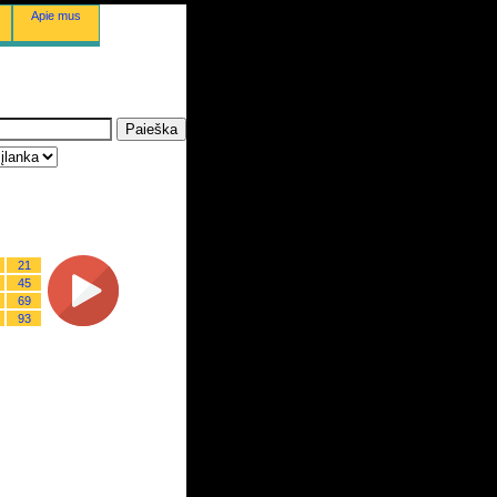
Apie mus
21
45
69
93