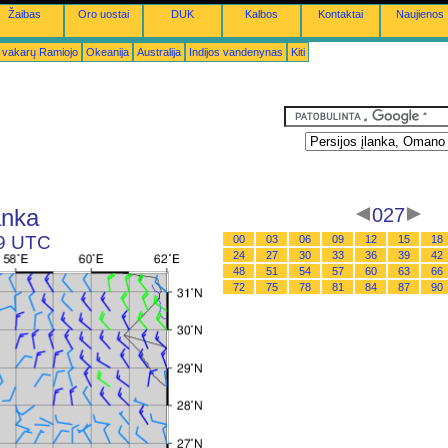
Žaibas
Oro uostai
DUK
Kalbos
Kontaktai
Naujienos
 vakarų Ramiojo
Okeanija
Australija
Indijos vandenynas
Kiti
anka
027
09 UTC
00
03
06
09
12
15
18
24
27
30
33
36
39
42
48
51
54
57
60
63
66
72
75
78
81
84
87
90