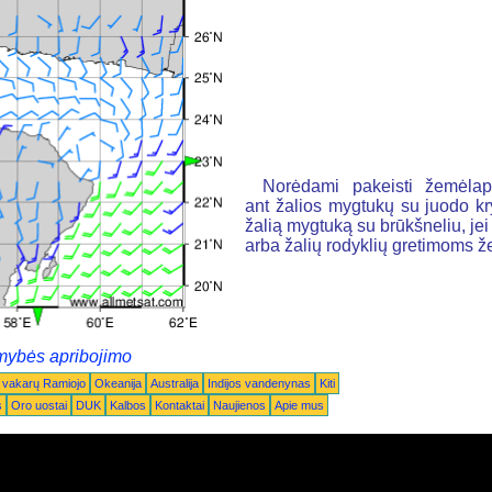
Norėdami pakeisti žemėlapį
ant žalios mygtukų su juodo k
žalią mygtuką su brūkšneliu, jei n
arba žalių rodyklių gretimoms 
mybės apribojimo
 vakarų Ramiojo
Okeanija
Australija
Indijos vandenynas
Kiti
s
Oro uostai
DUK
Kalbos
Kontaktai
Naujienos
Apie mus