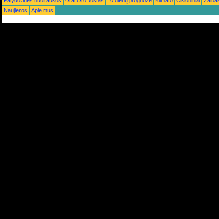
Palydovinės nuotraukos
Orai Oro uostas
10 dienų prognozė
Klimato
Cikloniniai
Žaiba
Naujienos
Apie mus