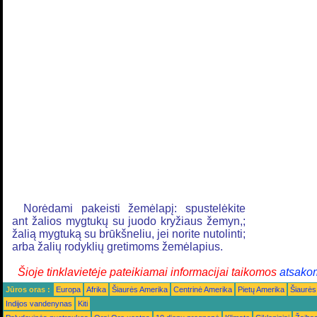
Norėdami pakeisti žemėlapį: spustelėkite
ant žalios mygtukų su juodo kryžiaus žemyn,;
žalią mygtuką su brūkšneliu, jei norite nutolinti;
arba žalių rodyklių gretimoms žemėlapius.
Šioje tinklavietėje pateikiamai informacijai taikomos
atsako
Jūros oras :
Europa
Afrika
Šiaurės Amerika
Centrinė Amerika
Pietų Amerika
Šiaurės
Indijos vandenynas
Kiti