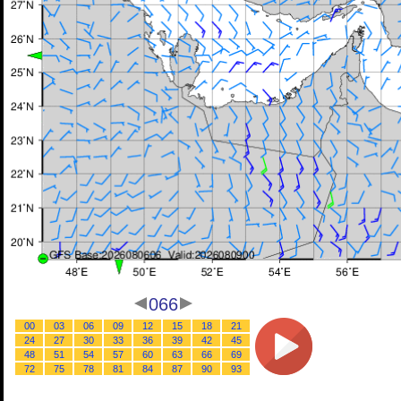
066
00
03
06
09
12
15
18
21
24
27
30
33
36
39
42
45
48
51
54
57
60
63
66
69
72
75
78
81
84
87
90
93