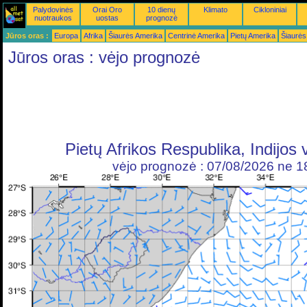
Palydovinės
Orai Oro
10 dienų
Klimato
Cikloniniai
nuotraukos
uostas
prognozė
Jūros oras :
Europa
Afrika
Šiaurės Amerika
Centrinė Amerika
Pietų Amerika
Šiaurės
Jūros oras : vėjo prognozė
Pietų Afrikos Respublika, Indijo
vėjo prognozė : 07/08/2026 ne 