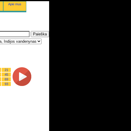
Apie mus
21
45
69
93