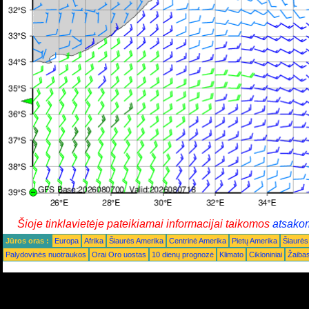
Šioje tinklavietėje pateikiamai informacijai taikomos
atsako
Jūros oras :
Europa
Afrika
Šiaurės Amerika
Centrinė Amerika
Pietų Amerika
Šiaurės
Palydovinės nuotraukos
Orai Oro uostas
10 dienų prognozė
Klimato
Cikloniniai
Žaiba