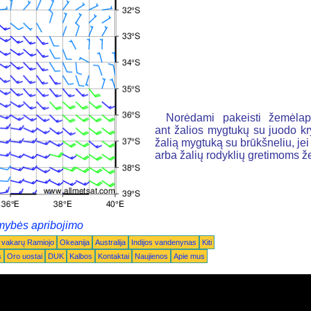
Norėdami pakeisti žemėlapį
ant žalios mygtukų su juodo k
žalią mygtuką su brūkšneliu, jei n
arba žalių rodyklių gretimoms 
mybės apribojimo
 vakarų Ramiojo
Okeanija
Australija
Indijos vandenynas
Kiti
s
Oro uostai
DUK
Kalbos
Kontaktai
Naujienos
Apie mus