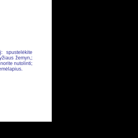
: spustelėkite
ryžiaus žemyn,;
orite nutolinti;
žemėlapius.