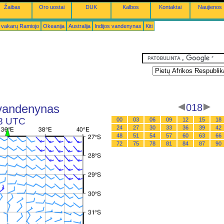
Žaibas
Oro uostai
DUK
Kalbos
Kontaktai
Naujienos
 vakarų Ramiojo
Okeanija
Australija
Indijos vandenynas
Kiti
s vandenynas
018
18 UTC
00
03
06
09
12
15
18
24
27
30
33
36
39
42
48
51
54
57
60
63
66
72
75
78
81
84
87
90