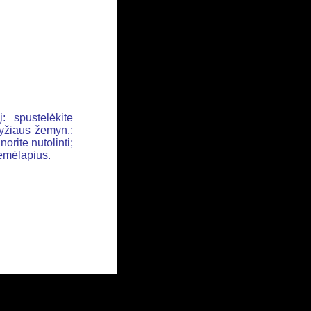
: spustelėkite
ryžiaus žemyn,;
orite nutolinti;
žemėlapius.