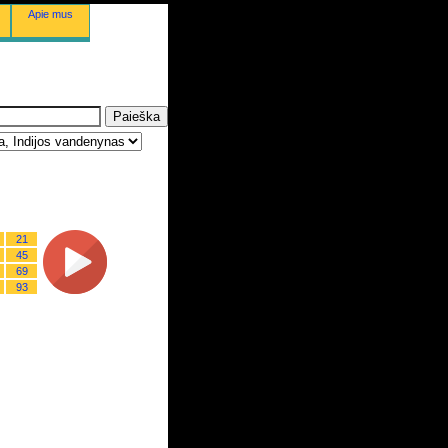
Apie mus
21
45
69
93