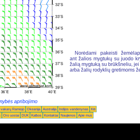
Norėdami pakeisti žemėlapį
ant žalios mygtukų su juodo k
žalią mygtuką su brūkšneliu, jei n
arba žalių rodyklių gretimoms 
mybės apribojimo
 vakarų Ramiojo
Okeanija
Australija
Indijos vandenynas
Kiti
s
Oro uostai
DUK
Kalbos
Kontaktai
Naujienos
Apie mus