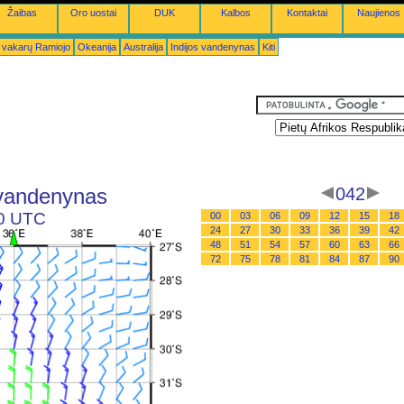
Žaibas
Oro uostai
DUK
Kalbos
Kontaktai
Naujienos
 vakarų Ramiojo
Okeanija
Australija
Indijos vandenynas
Kiti
s vandenynas
042
00 UTC
00
03
06
09
12
15
18
24
27
30
33
36
39
42
48
51
54
57
60
63
66
72
75
78
81
84
87
90