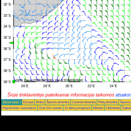
Šioje tinklavietėje pateikiamai informacijai taikomos
atsako
Jūros oras :
Europa
Afrika
Šiaurės Amerika
Centrinė Amerika
Pietų Amerika
Šiaurės
Palydovinės nuotraukos
Orai Oro uostas
10 dienų prognozė
Klimato
Cikloniniai
Žaiba