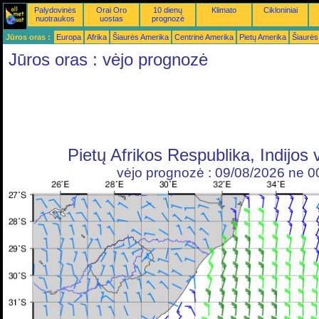
Palydovinės
Orai Oro
10 dienų
Klimato
Cikloniniai
nuotraukos
uostas
prognozė
Jūros oras :
Europa
Afrika
Šiaurės Amerika
Centrinė Amerika
Pietų Amerika
Šiaurės
Jūros oras : vėjo prognozė
Pietų Afrikos Respublika, Indijo
vėjo prognozė : 09/08/2026 ne 