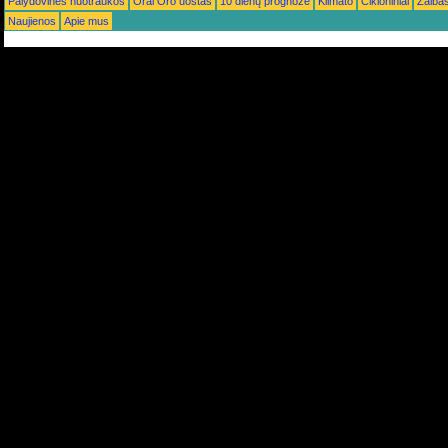
Palydovinės nuotraukos
Orai Oro uostas
10 dienų prognozė
Klimato
Cikloniniai
Žaiba
Naujienos
Apie mus