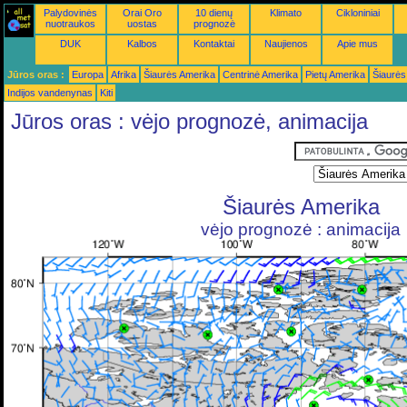
Palydovinės
Orai Oro
10 dienų
Klimato
Cikloniniai
nuotraukos
uostas
prognozė
DUK
Kalbos
Kontaktai
Naujienos
Apie mus
Jūros oras :
Europa
Afrika
Šiaurės Amerika
Centrinė Amerika
Pietų Amerika
Šiaurės
Indijos vandenynas
Kiti
Jūros oras : vėjo prognozė, animacija
Šiaurės Amerika
vėjo prognozė : animacija