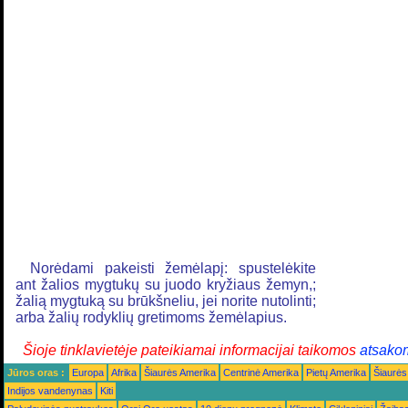
Norėdami pakeisti žemėlapį: spustelėkite
ant žalios mygtukų su juodo kryžiaus žemyn,;
žalią mygtuką su brūkšneliu, jei norite nutolinti;
arba žalių rodyklių gretimoms žemėlapius.
Šioje tinklavietėje pateikiamai informacijai taikomos
atsako
Jūros oras :
Europa
Afrika
Šiaurės Amerika
Centrinė Amerika
Pietų Amerika
Šiaurės
Indijos vandenynas
Kiti