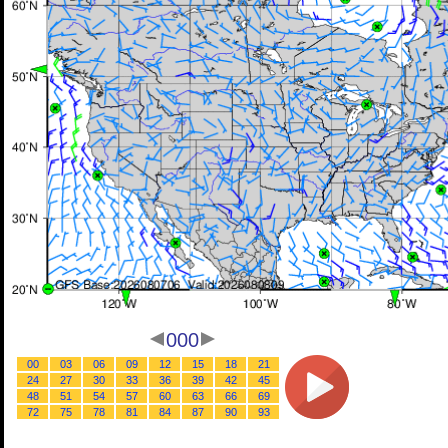
000
00
03
06
09
12
15
18
21
24
27
30
33
36
39
42
45
48
51
54
57
60
63
66
69
72
75
78
81
84
87
90
93