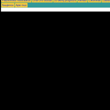
Palydovinės nuotraukos
Orai Oro uostas
10 dienų prognozė
Klimato
Cikloniniai
Žaiba
Naujienos
Apie mus