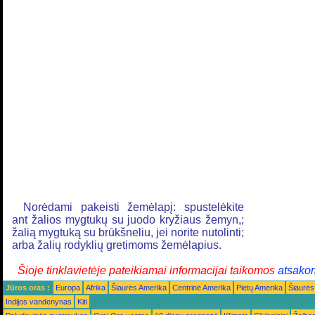
Norėdami pakeisti žemėlapį: spustelėkite
ant žalios mygtukų su juodo kryžiaus žemyn,;
žalią mygtuką su brūkšneliu, jei norite nutolinti;
arba žalių rodyklių gretimoms žemėlapius.
Šioje tinklavietėje pateikiamai informacijai taikomos
atsako
Jūros oras :
Europa
Afrika
Šiaurės Amerika
Centrinė Amerika
Pietų Amerika
Šiaurės
Indijos vandenynas
Kiti