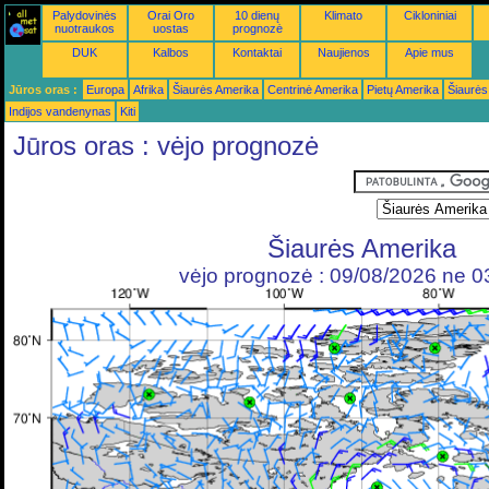
Palydovinės
Orai Oro
10 dienų
Klimato
Cikloniniai
nuotraukos
uostas
prognozė
DUK
Kalbos
Kontaktai
Naujienos
Apie mus
Jūros oras :
Europa
Afrika
Šiaurės Amerika
Centrinė Amerika
Pietų Amerika
Šiaurės
Indijos vandenynas
Kiti
Jūros oras : vėjo prognozė
Šiaurės Amerika
vėjo prognozė : 09/08/2026 ne 