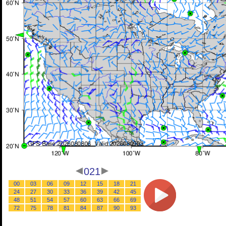
021
00
03
06
09
12
15
18
21
24
27
30
33
36
39
42
45
48
51
54
57
60
63
66
69
72
75
78
81
84
87
90
93